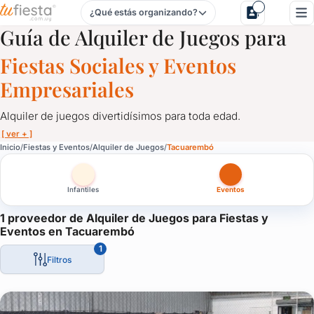
¿Qué estás organizando?
Alquiler de Juegos para Fiestas y Eventos en Tacuarembó
Guía de Alquiler de Juegos para
Fiestas Sociales y Eventos
Empresariales
Alquiler de juegos divertidísimos para toda edad.
[ ver + ]
Alquiler de Juegos para Fiestas y Eventos en Tacuarembó
Inicio
Fiestas y Eventos
Alquiler de Juegos
Tacuarembó
Alquiler de juegos divertidísimos para toda edad.
Infantiles
Eventos
Toros mecánicos, camas elásticas, inflables, pistas de autos, 
1 proveedor de Alquiler de Juegos para Fiestas y
Eventos en Tacuarembó
1
Filtros