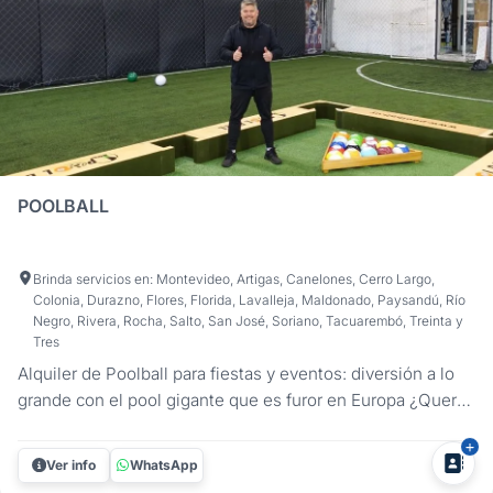
POOLBALL
Brinda servicios en: Montevideo, Artigas, Canelones, Cerro Largo,
Colonia, Durazno, Flores, Florida, Lavalleja, Maldonado, Paysandú, Río
Negro, Rivera, Rocha, Salto, San José, Soriano, Tacuarembó, Treinta y
Tres
Alquiler de Poolball para fiestas y eventos: diversión a lo
grande con el pool gigante que es furor en Europa ¿Querés
sorprender a tus invitados con una actividad original? Con
el POOLBALL, llevás el pool a una nueva escala. Este
Ver info
WhatsApp
juego, que es furor en Europa, combina la estrategia del