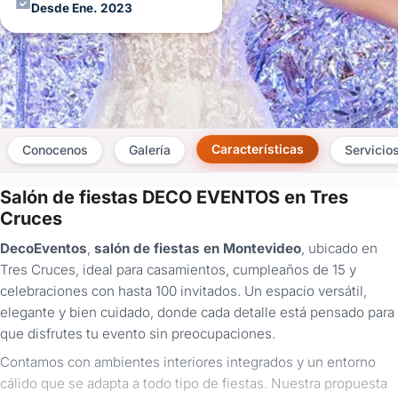
Desde Ene. 2023
Características
Conocenos
Galería
Servicio
Salón de fiestas DECO EVENTOS en Tres
×
Cruces
Consultar
DecoEventos
,
salón de fiestas en Montevideo
, ubicado en
Tres Cruces, ideal para casamientos, cumpleaños de 15 y
¿Ya
celebraciones con hasta 100 invitados. Un espacio versátil,
tenés
elegante y bien cuidado, donde cada detalle está pensado para
cuenta?
Iniciá
que disfrutes tu evento sin preocupaciones.
sesión
Contamos con ambientes interiores integrados y un entorno
aquí
para
cálido que se adapta a todo tipo de fiestas. Nuestra propuesta
autocompletar