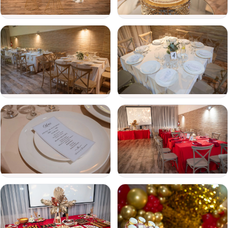
del
evento
Personas
Detalle
del
evento
Enviar consulta