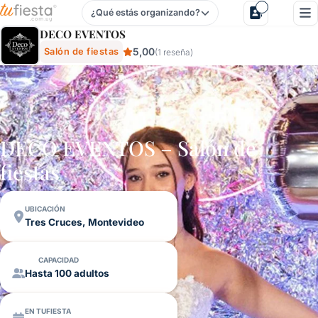
¿Qué estás organizando?
Deco Eventos - Salón De Fiestas En Tres Cruces, Montevid
DECO EVENTOS
5,00
Salón de fiestas
(1 reseña)
DECO EVENTOS – Salón de
fiestas
UBICACIÓN
Tres Cruces, Montevideo
CAPACIDAD
Hasta 100 adultos
EN TUFIESTA