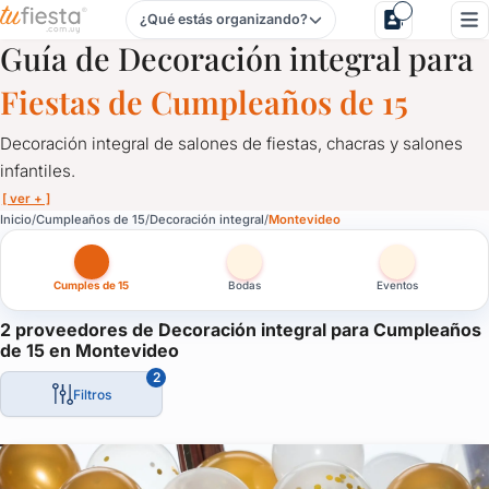
¿Qué estás organizando?
Decoración integral para Cumpleaños de 15 en Montevideo
Guía de Decoración integral para
Fiestas de Cumpleaños de 15
Decoración integral de salones de fiestas, chacras y salones
infantiles.
[ ver + ]
Decoración integral para Cumpleaños de 15 en Montevideo
Inicio
Cumpleaños de 15
Decoración integral
Montevideo
Decoración integral de salones de fiestas, chacras y salones infa
Cumples de 15
Bodas
Eventos
La última tendencia en decoración: flores, globos, artesanías.
Decoración temática: de cowboys, de campo, espacial, angry birds,
2 proveedores de Decoración integral para Cumpleaños
de 15 en Montevideo
Contactate aquí con los mejores decoradores de fiestas de Ur
2
Filtros