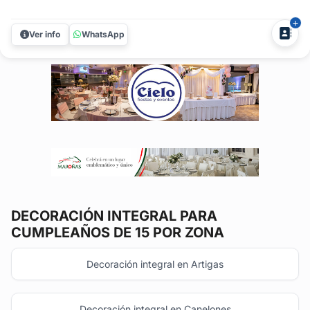
Decoraciones creadas para realzar el estilo de la
quinceañera y transformar cada rincón de la fiesta.Como
Ver info
WhatsApp
diseñadora floral especializada en 15 años, desarrollo
ambientaciones pensadas para...
DECORACIÓN INTEGRAL
PARA
CUMPLEAÑOS DE 15 POR ZONA
Decoración integral en Artigas
Decoración integral en Canelones