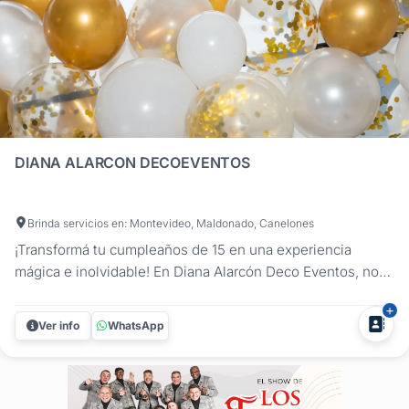
DIANA ALARCON DECOEVENTOS
Brinda servicios en: Montevideo, Maldonado, Canelones
¡Transformá tu cumpleaños de 15 en una experiencia
mágica e inolvidable! En Diana Alarcón Deco Eventos, nos
especializamos en la decoración de fiestas de 15 para que
cada quinceañera viva la celebración de sus sueños. Con
Ver info
WhatsApp
un enfoque totalmente personalizado, diseñamos y
transformamos cada...