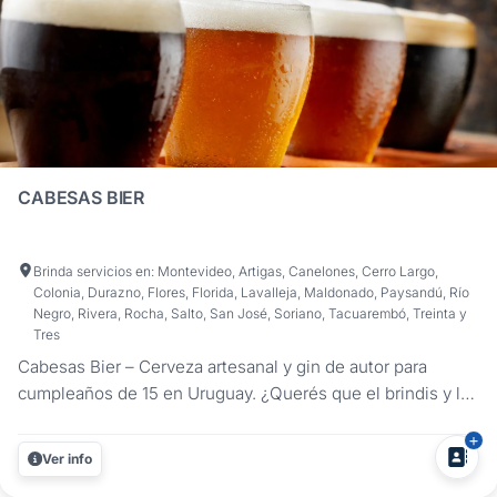
CABESAS BIER
Brinda servicios en: Montevideo, Artigas, Canelones, Cerro Largo,
Colonia, Durazno, Flores, Florida, Lavalleja, Maldonado, Paysandú, Río
Negro, Rivera, Rocha, Salto, San José, Soriano, Tacuarembó, Treinta y
Tres
Cabesas Bier – Cerveza artesanal y gin de autor para
cumpleaños de 15 en Uruguay. ¿Querés que el brindis y la
barra de tu fiesta de 15 sean un hit? Cabesas Bier lleva lo
mejor de la cerveza artesanal y el gintonic de autor a tu
Ver info
celebración, con presentaciones en botellas o barril que