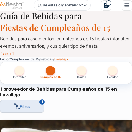
¿Qué estás organizando?
Bebidas para Cumpleaños de 15 en Lavalleja
Guía de Bebidas para
Fiestas de Cumpleaños de 15
Bebidas para casamientos, cumpleaños de 15 fiestas infantiles,
eventos, aniversarios, y cualquier tipo de fiesta.
[ ver + ]
Bebidas para Cumpleaños de 15 en Lavalleja
Inicio
Cumpleaños de 15
Bebidas
Lavalleja
Bebidas para casamientos, cumpleaños de 15 fiestas infantiles, e
Infantiles
Cumples de 15
Bodas
Eventos
Catering de bebidas alcohólicas y sin alcohol.
Bebidas para fiestas y eventos, cervezas artesanales, refrescos, l
1 proveedor de Bebidas para Cumpleaños de 15 en
Lavalleja
Un servicio fundamental para servir a tus invitados. Comunicate
1
Filtros