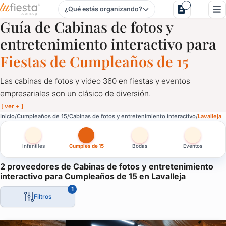
¿Qué estás organizando?
Cabinas de fotos y entretenimiento interactivo para Cumple
Guía de Cabinas de fotos y
entretenimiento interactivo para
Fiestas de Cumpleaños de 15
Las cabinas de fotos y video 360 en fiestas y eventos
empresariales son un clásico de diversión.
[ ver + ]
Cabinas de fotos y entretenimiento interactivo para Cumplea
Inicio
Cumpleaños de 15
Cabinas de fotos y entretenimiento interactivo
Lavalleja
Las cabinas de fotos y video 360 en fiestas y eventos empresari
Infantiles
Cumples de 15
Bodas
Eventos
En las cabinas de fotos, grandes y chicos se divierten tomando 
En las plataformas de video 360, 2 o 3 personas bailan mientra
2 proveedores de Cabinas de fotos y entretenimiento
interactivo para Cumpleaños de 15 en Lavalleja
A los invitados les quedan fotos y videos como recuerdo del cu
1
También los pueden compartir en sus redes sociales.
Filtros