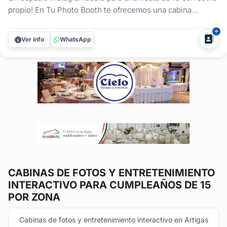
propio! En Tu Photo Booth te ofrecemos una cabina
espejada ideal para cumpleaños de 15. Divertida, mágica,
llena de brillo ideal para una noche única! Es el rincón
Ver info
WhatsApp
perfecto para selfies, fotos con amig@s o para que el
fotógrafo del...
CABINAS DE FOTOS Y ENTRETENIMIENTO
INTERACTIVO
PARA CUMPLEAÑOS DE 15
POR ZONA
Cabinas de fotos y entretenimiento interactivo en Artigas