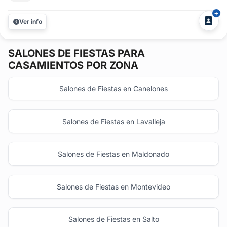
opción ideal. Ubicado a pocas cuadras del Registro Civil,
nuestro restaurante ofrece un espacio elegante y
Ver info
exclusivo para reunir a tus...
SALONES DE FIESTAS
PARA
CASAMIENTOS POR ZONA
Salones de Fiestas en Canelones
Salones de Fiestas en Lavalleja
Salones de Fiestas en Maldonado
Salones de Fiestas en Montevideo
Salones de Fiestas en Salto