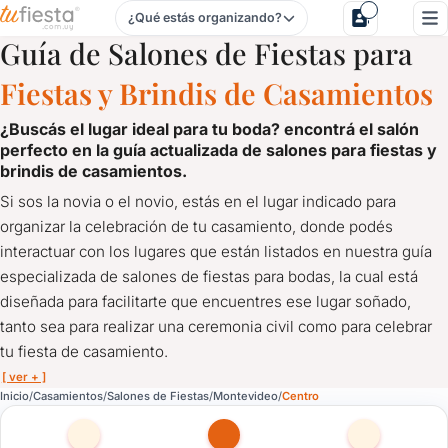
¿Qué estás organizando?
Salones de Fiestas para Casamientos en Centro, Montevide
Guía de Salones de Fiestas para
Fiestas y Brindis de Casamientos
¿buscás el lugar ideal para tu boda? encontrá el salón
perfecto en la
guía actualizada de salones para fiestas y
brindis de casamientos.
Si sos la novia o el novio, estás en el lugar indicado para
organizar la celebración de tu casamiento, donde podés
interactuar con los lugares que están listados en nuestra guía
especializada de salones de fiestas para bodas, la cual está
diseñada para facilitarte que encuentres ese lugar soñado,
tanto sea para realizar una ceremonia civil como para celebrar
tu fiesta de casamiento.
[ ver + ]
Salones de Fiestas para Casamientos en Centro, Montevide
Inicio
Casamientos
Salones de Fiestas
Montevideo
Centro
¿Buscás el lugar ideal para tu boda? Encontrá el Salón pe