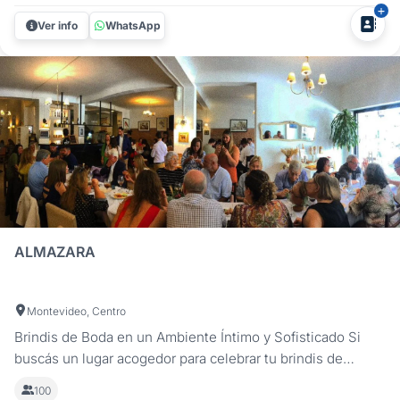
están soñando. Tenemos propuestas integrales e
Ver info
WhatsApp
independientes para tu boda...
ALMAZARA
Montevideo, Centro
Brindis de Boda en un Ambiente Íntimo y Sofisticado Si
buscás un lugar acogedor para celebrar tu brindis de
casamiento en Montevideo, Restaurant Almazara es la
100