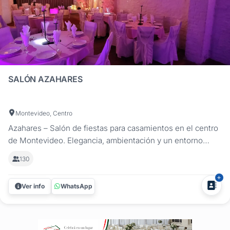
SALÓN AZAHARES
Montevideo, Centro
Azahares – Salón de fiestas para casamientos en el centro
de Montevideo. Elegancia, ambientación y un entorno
ideal para celebrar el sí. A solo cinco minutos del Registro
130
Civil, Azahares es el lugar perfecto para realizar tu boda
civil o celebrar una recepción íntima con familia y amigos.
Ver info
WhatsApp
Su...