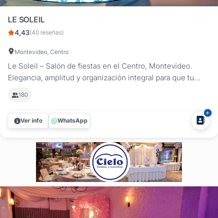
LE SOLEIL
4,43
(40 reseñas)
Montevideo, Centro
Le Soleil – Salón de fiestas en el Centro, Montevideo.
Elegancia, amplitud y organización integral para que tu
evento sea un verdadero éxito. En Le Soleil cada detalle
180
está pensado para lograr fiestas perfectamente
coordinadas y sin imprevistos. Contamos con un salón
Ver info
WhatsApp
amplio y sin desniveles,...