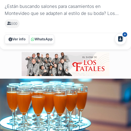
¿Están buscando salones para casamientos en
Montevideo que se adapten al estilo de su boda? Los
salones de Radisson Montevideo Victoria Plaza Hotel
500
ofrecen espacios versátiles para celebrar su matrimonio en
un entorno cuidado, bien ubicado y con servicios
Ver info
WhatsApp
integrados. Estos lugares permiten...