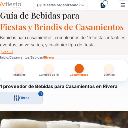
¿Qué estás organizando?
Bebidas para Casamientos en Rivera
Guía de Bebidas para
Fiestas y Brindis de Casamientos
Bebidas para casamientos, cumpleaños de 15 fiestas infantiles,
eventos, aniversarios, y cualquier tipo de fiesta.
[ ver + ]
Bebidas para Casamientos en Rivera
Inicio
Casamientos
Bebidas
Rivera
Bebidas para casamientos, cumpleaños de 15 fiestas infantiles, e
Infantiles
Cumples de 15
Casamientos
Eventos
Catering de bebidas alcohólicas y sin alcohol.
Bebidas para fiestas y eventos, cervezas artesanales, refrescos, l
1 proveedor de Bebidas para Casamientos en Rivera
1
Un servicio fundamental para servir a tus invitados. Comunicate
Filtros