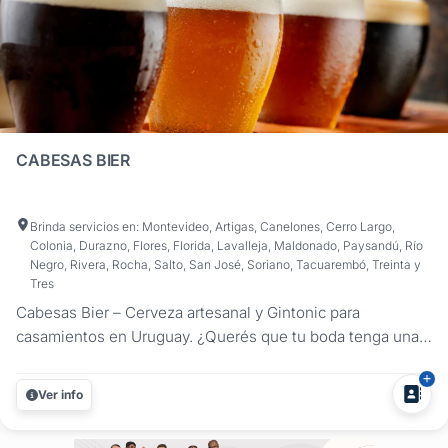
CABESAS BIER
Brinda servicios en: Montevideo, Artigas, Canelones, Cerro Largo,
Colonia, Durazno, Flores, Florida, Lavalleja, Maldonado, Paysandú, Río
Negro, Rivera, Rocha, Salto, San José, Soriano, Tacuarembó, Treinta y
Tres
Cabesas Bier – Cerveza artesanal y Gintonic para
casamientos en Uruguay. ¿Querés que tu boda tenga una
propuesta de bebidas original, artesanal y deliciosa?
Cabesas Bier ofrece una experiencia completa con cerveza
Ver info
artesanal en botella o tirada y gintonic de autor, ideal para
celebraciones que...