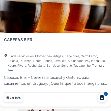
CABESAS BIER
Brinda servicios en: Montevideo, Artigas, Canelones, Cerro Largo,
Colonia, Durazno, Flores, Florida, Lavalleja, Maldonado, Paysandú, Río
Negro, Rivera, Rocha, Salto, San José, Soriano, Tacuarembó, Treinta y
Tres
Cabesas Bier – Cerveza artesanal y Gintonic para
casamientos en Uruguay. ¿Querés que tu boda tenga una
propuesta de bebidas original, artesanal y deliciosa?
Cabesas Bier ofrece una experiencia completa con cerveza
Ver info
artesanal en botella o tirada y gintonic de autor, ideal para
celebraciones que...