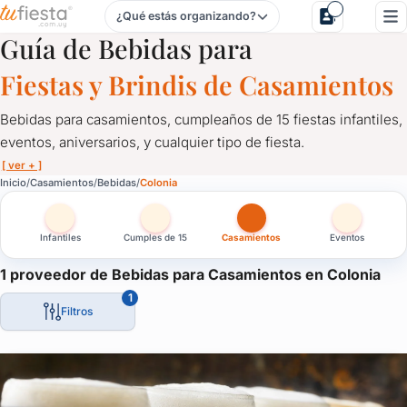
¿Qué estás organizando?
Bebidas para Casamientos en Colonia
Guía de Bebidas para
Fiestas y Brindis de Casamientos
Bebidas para casamientos, cumpleaños de 15 fiestas infantiles,
eventos, aniversarios, y cualquier tipo de fiesta.
[ ver + ]
Bebidas para Casamientos en Colonia
Inicio
Casamientos
Bebidas
Colonia
Bebidas para casamientos, cumpleaños de 15 fiestas infantiles, e
Infantiles
Cumples de 15
Casamientos
Eventos
Catering de bebidas alcohólicas y sin alcohol.
Bebidas para fiestas y eventos, cervezas artesanales, refrescos, l
1 proveedor de Bebidas para Casamientos en Colonia
1
Un servicio fundamental para servir a tus invitados. Comunicate
Filtros