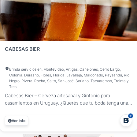
CABESAS BIER
Brinda servicios en: Montevideo, Artigas, Canelones, Cerro Largo,
Colonia, Durazno, Flores, Florida, Lavalleja, Maldonado, Paysandú, Río
Negro, Rivera, Rocha, Salto, San José, Soriano, Tacuarembó, Treinta y
Tres
Cabesas Bier – Cerveza artesanal y Gintonic para
casamientos en Uruguay. ¿Querés que tu boda tenga una
propuesta de bebidas original, artesanal y deliciosa?
Cabesas Bier ofrece una experiencia completa con cerveza
Ver info
artesanal en botella o tirada y gintonic de autor, ideal para
celebraciones que...