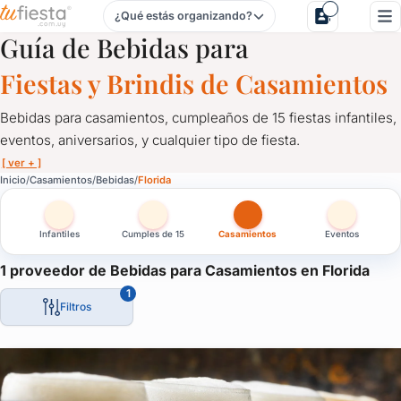
¿Qué estás organizando?
Bebidas para Casamientos en Florida
Guía de Bebidas para
Fiestas y Brindis de Casamientos
Bebidas para casamientos, cumpleaños de 15 fiestas infantiles,
eventos, aniversarios, y cualquier tipo de fiesta.
[ ver + ]
Bebidas para Casamientos en Florida
Inicio
Casamientos
Bebidas
Florida
Bebidas para casamientos, cumpleaños de 15 fiestas infantiles, e
Infantiles
Cumples de 15
Casamientos
Eventos
Catering de bebidas alcohólicas y sin alcohol.
Bebidas para fiestas y eventos, cervezas artesanales, refrescos, l
1 proveedor de Bebidas para Casamientos en Florida
1
Un servicio fundamental para servir a tus invitados. Comunicate
Filtros