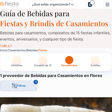
¿Qué estás organizando?
Bebidas para Casamientos en Flores
Guía de Bebidas para
Fiestas y Brindis de Casamientos
Bebidas para casamientos, cumpleaños de 15 fiestas infantiles,
eventos, aniversarios, y cualquier tipo de fiesta.
[ ver + ]
Bebidas para Casamientos en Flores
Inicio
Casamientos
Bebidas
Flores
Bebidas para casamientos, cumpleaños de 15 fiestas infantiles, e
Infantiles
Cumples de 15
Casamientos
Eventos
Catering de bebidas alcohólicas y sin alcohol.
Bebidas para fiestas y eventos, cervezas artesanales, refrescos, l
1 proveedor de Bebidas para Casamientos en Flores
1
Un servicio fundamental para servir a tus invitados. Comunicate
Filtros