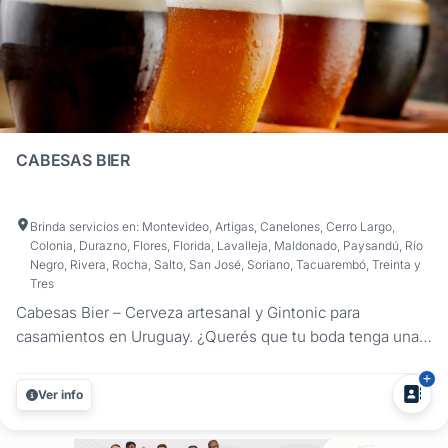
CABESAS BIER
Brinda servicios en: Montevideo, Artigas, Canelones, Cerro Largo,
Colonia, Durazno, Flores, Florida, Lavalleja, Maldonado, Paysandú, Río
Negro, Rivera, Rocha, Salto, San José, Soriano, Tacuarembó, Treinta y
Tres
Cabesas Bier – Cerveza artesanal y Gintonic para
casamientos en Uruguay. ¿Querés que tu boda tenga una
propuesta de bebidas original, artesanal y deliciosa?
Cabesas Bier ofrece una experiencia completa con cerveza
Ver info
artesanal en botella o tirada y gintonic de autor, ideal para
celebraciones que...