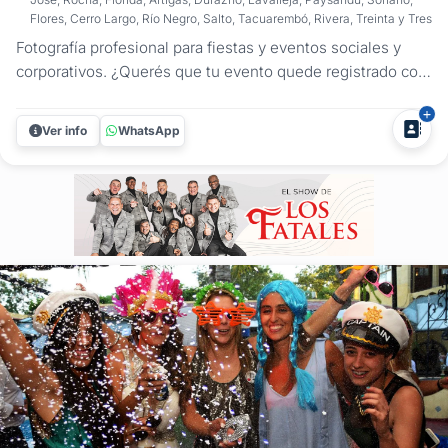
Flores, Cerro Largo, Río Negro, Salto, Tacuarembó, Rivera, Treinta y Tres
Fotografía profesional para fiestas y eventos sociales y
corporativos. ¿Querés que tu evento quede registrado con
imágenes auténticas, bien cuidadas y que cuenten lo que
se vivió? En CaroRoig Fotografía me especializo en
Ver info
WhatsApp
fotografía de eventos en Uruguay, captando cada momento
importante de...