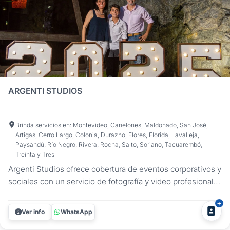
ARGENTI STUDIOS
Brinda servicios en: Montevideo, Canelones, Maldonado, San José,
Artigas, Cerro Largo, Colonia, Durazno, Flores, Florida, Lavalleja,
Paysandú, Río Negro, Rivera, Rocha, Salto, Soriano, Tacuarembó,
Treinta y Tres
Argenti Studios ofrece cobertura de eventos corporativos y
sociales con un servicio de fotografía y video profesional
en Montevideo y Canelones. Registramos congresos,
lanzamientos de productos, aniversarios y fiestas de fin de
Ver info
WhatsApp
año con un enfoque técnico, puntual y adaptado