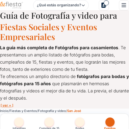
¿Qué estás organizando?
Fotografía y video para Fiestas y Eventos en San José
Guía de Fotografía y video para
Fiestas Sociales y Eventos
Empresariales
La guía más completa de Fotógrafos para casamientos
. Te
presentamos un amplio listado de fotógrafos para bodas,
cumpleaños de 15, fiestas y eventos, que lograrán las mejores
fotos, tanto de exteriores como de tu fiesta.
Te ofrecemos un amplio directorio de
fotógrafos para bodas y
fotógrafos para 15 años
que plasmarán en hermosas
fotografías y videos el mejor día de tu vida. La previa, el durante
y el después.
[ ver + ]
Fotografía y video para Fiestas y Eventos en San José
Inicio
Fiestas y Eventos
Fotografía y video
San José
La guía más completa de Fotógrafos para casamientos
. Te 
Te ofrecemos un amplio directorio de
fotógrafos para bodas y
Infantiles
Cumples de 15
Bodas
Eventos