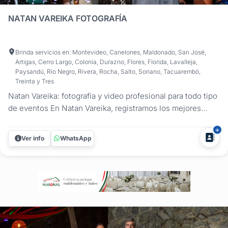
NATAN VAREIKA FOTOGRAFÍA
Brinda servicios en: Montevideo, Canelones, Maldonado, San José,
Artigas, Cerro Largo, Colonia, Durazno, Flores, Florida, Lavalleja,
Paysandú, Río Negro, Rivera, Rocha, Salto, Soriano, Tacuarembó,
Treinta y Tres
Natan Vareika: fotografía y video profesional para todo tipo
de eventos En Natan Vareika, registramos los mejores
momentos de tus celebraciones con un enfoque
profesional y creativo. Ofrecemos fotografía y filmación
Ver info
WhatsApp
para todo tipo de fiestas y eventos, asegurando que cada
detalle quede...