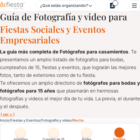
¿Qué estás organizando?
Fotografía y video para Fiestas y Eventos en Rocha
Guía de Fotografía y video para
Fiestas Sociales y Eventos
Empresariales
La guía más completa de Fotógrafos para casamientos
. Te
presentamos un amplio listado de fotógrafos para bodas,
cumpleaños de 15, fiestas y eventos, que lograrán las mejores
fotos, tanto de exteriores como de tu fiesta.
Te ofrecemos un amplio directorio de
fotógrafos para bodas y
fotógrafos para 15 años
que plasmarán en hermosas
fotografías y videos el mejor día de tu vida. La previa, el durante
y el después.
[ ver + ]
Fotografía y video para Fiestas y Eventos en Rocha
Inicio
Fiestas y Eventos
Fotografía y video
Rocha
La guía más completa de Fotógrafos para casamientos
. Te 
Te ofrecemos un amplio directorio de
fotógrafos para bodas y
Infantiles
Cumples de 15
Bodas
Eventos