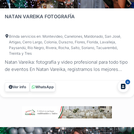
NATAN VAREIKA FOTOGRAFÍA
Brinda servicios en: Montevideo, Canelones, Maldonado, San José,
Artigas, Cerro Largo, Colonia, Durazno, Flores, Florida, Lavalleja,
Paysandú, Río Negro, Rivera, Rocha, Salto, Soriano, Tacuarembó,
Treinta y Tres
Natan Vareika: fotografía y video profesional para todo tipo
de eventos En Natan Vareika, registramos los mejores
momentos de tus celebraciones con un enfoque
profesional y creativo. Ofrecemos fotografía y filmación
Ver info
WhatsApp
para todo tipo de fiestas y eventos, asegurando que cada
detalle quede...