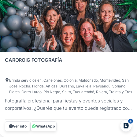
CAROROIG FOTOGRAFÍA
Brinda servicios en: Canelones, Colonia, Maldonado, Montevideo, San
José, Rocha, Florida, Artigas, Durazno, Lavalleja, Paysandú, Soriano,
Flores, Cerro Largo, Río Negro, Salto, Tacuarembó, Rivera, Treinta y Tres
Fotografía profesional para fiestas y eventos sociales y
corporativos. ¿Querés que tu evento quede registrado con
imágenes auténticas, bien cuidadas y que cuenten lo que
se vivió? En CaroRoig Fotografía me especializo en
Ver info
WhatsApp
fotografía de eventos en Uruguay, captando cada momento