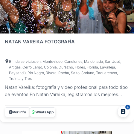
NATAN VAREIKA FOTOGRAFÍA
Brinda servicios en: Montevideo, Canelones, Maldonado, San José,
Artigas, Cerro Largo, Colonia, Durazno, Flores, Florida, Lavalleja,
Paysandú, Río Negro, Rivera, Rocha, Salto, Soriano, Tacuarembó,
Treinta y Tres
Natan Vareika: fotografía y video profesional para todo tipo
de eventos En Natan Vareika, registramos los mejores
momentos de tus celebraciones con un enfoque
profesional y creativo. Ofrecemos fotografía y filmación
Ver info
WhatsApp
para todo tipo de fiestas y eventos, asegurando que cada
detalle quede...