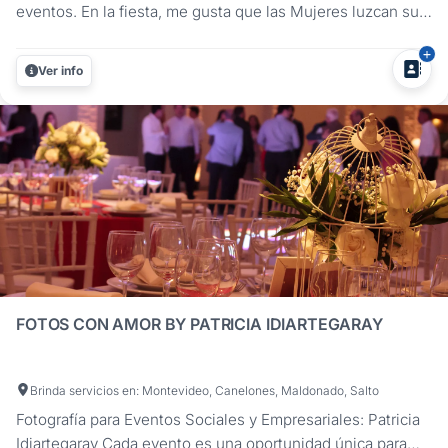
eventos. En la fiesta, me gusta que las Mujeres luzcan sus
vestidos y los chicos sus trajes, por eso es que evito hacer
fotos en las mesas. Siempre buscamos ofrecer la mejor
Ver info
calidad, tanto técnica como humana. Para mi, cada fiesta
es...
FOTOS CON AMOR BY PATRICIA IDIARTEGARAY
Brinda servicios en: Montevideo, Canelones, Maldonado, Salto
Fotografía para Eventos Sociales y Empresariales: Patricia
Idiartegaray Cada evento es una oportunidad única para