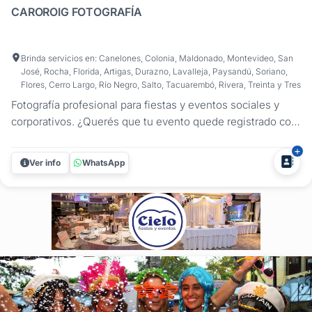
CAROROIG FOTOGRAFÍA
Brinda servicios en: Canelones, Colonia, Maldonado, Montevideo, San
José, Rocha, Florida, Artigas, Durazno, Lavalleja, Paysandú, Soriano,
Flores, Cerro Largo, Río Negro, Salto, Tacuarembó, Rivera, Treinta y Tres
Fotografía profesional para fiestas y eventos sociales y
corporativos. ¿Querés que tu evento quede registrado con
imágenes auténticas, bien cuidadas y que cuenten lo que
se vivió? En CaroRoig Fotografía me especializo en
Ver info
WhatsApp
fotografía de eventos en Uruguay, captando cada momento
importante de...