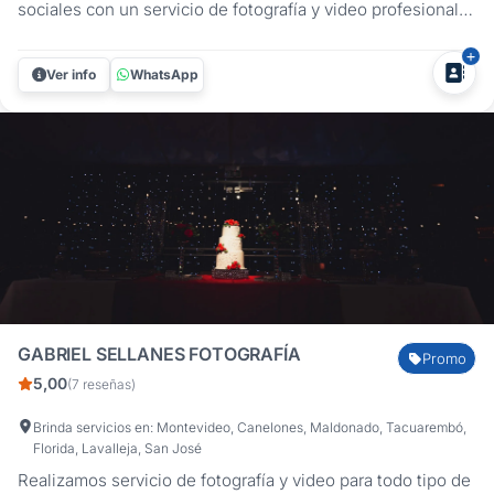
sociales con un servicio de fotografía y video profesional
en Montevideo y Canelones. Registramos congresos,
lanzamientos de productos, aniversarios y fiestas de fin de
Ver info
WhatsApp
año con un enfoque técnico, puntual y adaptado
estrictamente a la...
GABRIEL SELLANES FOTOGRAFÍA
Promo
5,00
(7 reseñas)
Brinda servicios en: Montevideo, Canelones, Maldonado, Tacuarembó,
Florida, Lavalleja, San José
Realizamos servicio de fotografía y video para todo tipo de