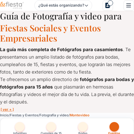
¿Qué estás organizando?
Fotografía y video para Fiestas y Eventos en Montevideo
Guía de Fotografía y video para
Fiestas Sociales y Eventos
Empresariales
La guía más completa de Fotógrafos para casamientos
. Te
presentamos un amplio listado de fotógrafos para bodas,
cumpleaños de 15, fiestas y eventos, que lograrán las mejores
fotos, tanto de exteriores como de tu fiesta.
Te ofrecemos un amplio directorio de
fotógrafos para bodas y
fotógrafos para 15 años
que plasmarán en hermosas
fotografías y videos el mejor día de tu vida. La previa, el durante
y el después.
[ ver + ]
Fotografía y video para Fiestas y Eventos en Montevideo
Inicio
Fiestas y Eventos
Fotografía y video
Montevideo
La guía más completa de Fotógrafos para casamientos
. Te 
Te ofrecemos un amplio directorio de
fotógrafos para bodas y
Infantiles
Cumples de 15
Bodas
Eventos