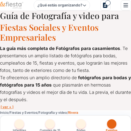
¿Qué estás organizando?
Fotografía y video para Fiestas y Eventos en Rivera
Guía de Fotografía y video para
Fiestas Sociales y Eventos
Empresariales
La guía más completa de Fotógrafos para casamientos
. Te
presentamos un amplio listado de fotógrafos para bodas,
cumpleaños de 15, fiestas y eventos, que lograrán las mejores
fotos, tanto de exteriores como de tu fiesta.
Te ofrecemos un amplio directorio de
fotógrafos para bodas y
fotógrafos para 15 años
que plasmarán en hermosas
fotografías y videos el mejor día de tu vida. La previa, el durante
y el después.
[ ver + ]
Fotografía y video para Fiestas y Eventos en Rivera
Inicio
Fiestas y Eventos
Fotografía y video
Rivera
La guía más completa de Fotógrafos para casamientos
. Te 
Te ofrecemos un amplio directorio de
fotógrafos para bodas y
Infantiles
Cumples de 15
Bodas
Eventos