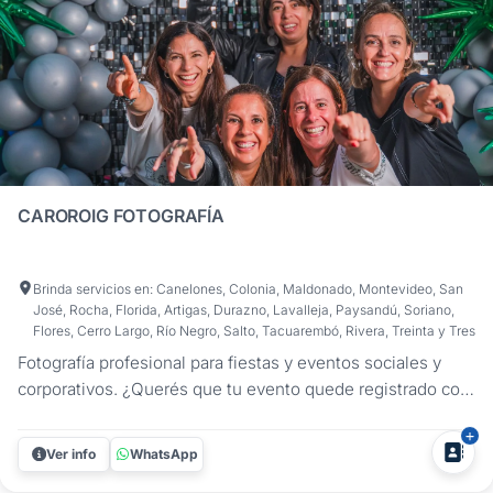
CAROROIG FOTOGRAFÍA
Brinda servicios en: Canelones, Colonia, Maldonado, Montevideo, San
José, Rocha, Florida, Artigas, Durazno, Lavalleja, Paysandú, Soriano,
Flores, Cerro Largo, Río Negro, Salto, Tacuarembó, Rivera, Treinta y Tres
Fotografía profesional para fiestas y eventos sociales y
corporativos. ¿Querés que tu evento quede registrado con
imágenes auténticas, bien cuidadas y que cuenten lo que
se vivió? En CaroRoig Fotografía me especializo en
Ver info
WhatsApp
fotografía de eventos en Uruguay, captando cada momento