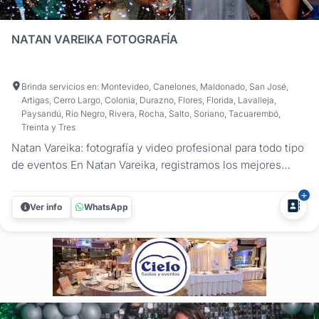
NATAN VAREIKA FOTOGRAFÍA
Brinda servicios en: Montevideo, Canelones, Maldonado, San José,
Artigas, Cerro Largo, Colonia, Durazno, Flores, Florida, Lavalleja,
Paysandú, Río Negro, Rivera, Rocha, Salto, Soriano, Tacuarembó,
Treinta y Tres
Natan Vareika: fotografía y video profesional para todo tipo
de eventos En Natan Vareika, registramos los mejores
momentos de tus celebraciones con un enfoque
profesional y creativo. Ofrecemos fotografía y filmación
Ver info
WhatsApp
para todo tipo de fiestas y eventos, asegurando que cada
detalle quede...