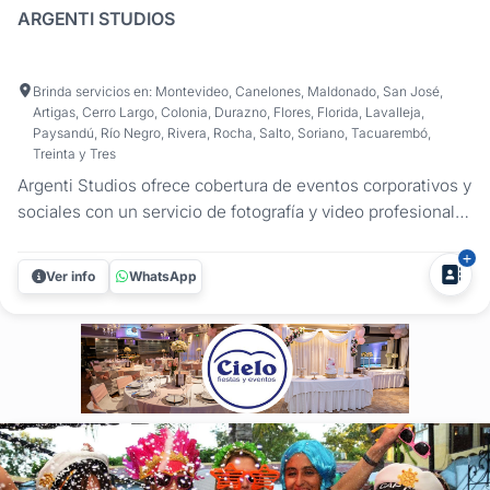
ARGENTI STUDIOS
Brinda servicios en: Montevideo, Canelones, Maldonado, San José,
Artigas, Cerro Largo, Colonia, Durazno, Flores, Florida, Lavalleja,
Paysandú, Río Negro, Rivera, Rocha, Salto, Soriano, Tacuarembó,
Treinta y Tres
Argenti Studios ofrece cobertura de eventos corporativos y
sociales con un servicio de fotografía y video profesional
en Montevideo y Canelones. Registramos congresos,
lanzamientos de productos, aniversarios y fiestas de fin de
Ver info
WhatsApp
año con un enfoque técnico, puntual y adaptado
estrictamente a la...