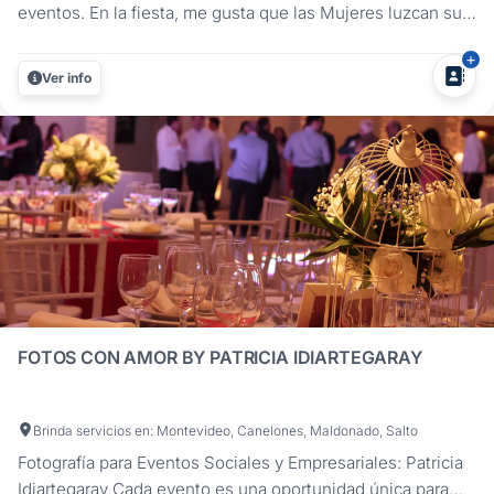
eventos. En la fiesta, me gusta que las Mujeres luzcan sus
vestidos y los chicos sus trajes, por eso es que evito hacer
fotos en las mesas. Siempre buscamos ofrecer la mejor
Ver info
calidad, tanto técnica como humana. Para mi, cada fiesta
es...
FOTOS CON AMOR BY PATRICIA IDIARTEGARAY
Brinda servicios en: Montevideo, Canelones, Maldonado, Salto
Fotografía para Eventos Sociales y Empresariales: Patricia
Idiartegaray Cada evento es una oportunidad única para