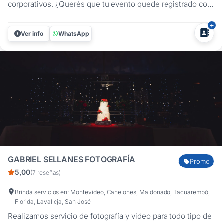
corporativos. ¿Querés que tu evento quede registrado con
imágenes auténticas, bien cuidadas y que cuenten lo que
se vivió? En CaroRoig Fotografía me especializo en
Ver info
WhatsApp
fotografía de eventos en Uruguay, captando cada momento
importante de...
GABRIEL SELLANES FOTOGRAFÍA
Promo
5,00
(7 reseñas)
Brinda servicios en: Montevideo, Canelones, Maldonado, Tacuarembó,
Florida, Lavalleja, San José
Realizamos servicio de fotografía y video para todo tipo de