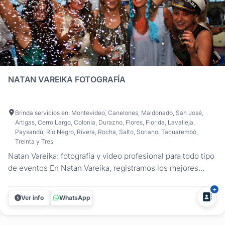
NATAN VAREIKA FOTOGRAFÍA
Brinda servicios en: Montevideo, Canelones, Maldonado, San José,
Artigas, Cerro Largo, Colonia, Durazno, Flores, Florida, Lavalleja,
Paysandú, Río Negro, Rivera, Rocha, Salto, Soriano, Tacuarembó,
Treinta y Tres
Natan Vareika: fotografía y video profesional para todo tipo
de eventos En Natan Vareika, registramos los mejores
momentos de tus celebraciones con un enfoque
profesional y creativo. Ofrecemos fotografía y filmación
Ver info
WhatsApp
para todo tipo de fiestas y eventos, asegurando que cada
detalle quede...