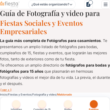
¿Qué estás organizando?
Fotografía y video para Fiestas y Eventos en Maldonado
Guía de Fotografía y video para
Fiestas Sociales y Eventos
Empresariales
La guía más completa de Fotógrafos para casamientos
. Te
presentamos un amplio listado de fotógrafos para bodas,
cumpleaños de 15, fiestas y eventos, que lograrán las mejores
fotos, tanto de exteriores como de tu fiesta.
Te ofrecemos un amplio directorio de
fotógrafos para bodas y
fotógrafos para 15 años
que plasmarán en hermosas
fotografías y videos el mejor día de tu vida. La previa, el durante
y el después.
[ ver + ]
Fotografía y video para Fiestas y Eventos en Maldonado
Inicio
Fiestas y Eventos
Fotografía y video
Maldonado
La guía más completa de Fotógrafos para casamientos
. Te 
Te ofrecemos un amplio directorio de
fotógrafos para bodas y
Infantiles
Cumples de 15
Bodas
Eventos