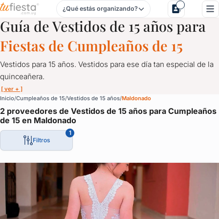
¿Qué estás organizando?
Vestidos de 15 años para Cumpleaños de 15 en Maldonado
Guía de Vestidos de 15 años para
Fiestas de Cumpleaños de 15
Vestidos para 15 años. Vestidos para ese día tan especial de la
quinceañera.
[ ver + ]
Vestidos de 15 años para Cumpleaños de 15 en Maldonado
Inicio
Cumpleaños de 15
Vestidos de 15 años
Maldonado
2 proveedores de Vestidos de 15 años para Cumpleaños
Vestidos para 15 años. Vestidos para ese día tan especial de la 
de 15 en Maldonado
Diseñadores expertos en diseño de vestidos para las más j
1
Filtros
Vestidos de diseño y de alta costura.