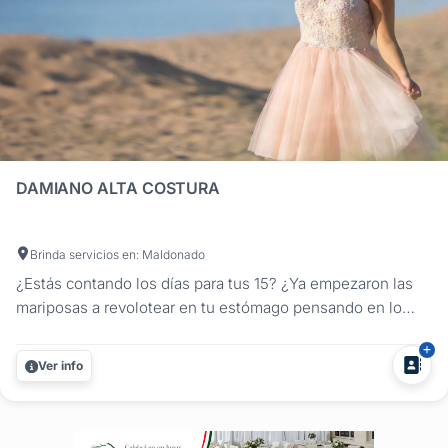
DAMIANO ALTA COSTURA
Brinda servicios en: Maldonado
¿Estás contando los días para tus 15? ¿Ya empezaron las
mariposas a revolotear en tu estómago pensando en lo
bella que te veras? Este es un momento muy especial en
tu vida y en Damiano Alta Costura te ayudaremos a hacer
Ver info
tus sueños realidad. Cada tela, cada piedra, cada lentejuela
o tul tiene...