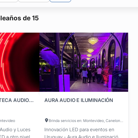
leaños de 15
MOSCARDI DISCOTECA AUDIO Y LUCES
AURA AUDIO E ILUMINACIÓN
ontevideo
Brinda servicios en: Montevideo, Canelones, Maldonado
 Audio y Luces
Innovación LED para eventos en
ED a otro nivel
Uruguay - Aura Audio e Iluminación