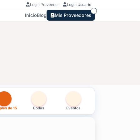
Login Proveedor
Login Usuario
Inicio
Blog
Mis Proveedores
uay
les de 15
Bodas
Eventos
to.