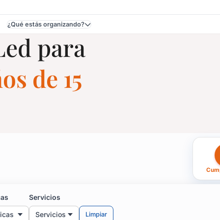
¿Qué estás organizando?
Led para
os de 15
mpleaños de 15 en Urug
Cump
selecciones la mejor luminaria que dará ritmo a tu fiesta o even
cas
Servicios
ticas
Servicios
Limpiar