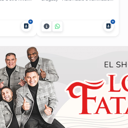
enga impacto
¿Querés lograr una ambientación
o. Con años de
moderna, impactante y totalmente
amiento
personalizada para tu próximo
mos discoteca,
evento? En Aura Audio e
os especiales
Iluminación te ofrecemos
15,
soluciones de iluminación LED y
s, eventos...
decoración tecnológica que elevan
cualquier...