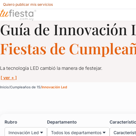
Quiero publicar mis servicios
Guía de Innovación 
Innovación Led para Cumpleaños de 15 en Uruguay
Fiestas de Cumpleañ
La tecnología LED cambió la manera de festejar.
[ ver + ]
Innovación Led para Cu
Inicio
Cumpleaños de 15
Innovación Led
La tecnología LED cambió la manera de festejar.
Aquí te traemos las últimas opciones en innovación led para que 
Rubro
Departamento
Característi
Innovación Led
Todos los departamentos
Caracterís