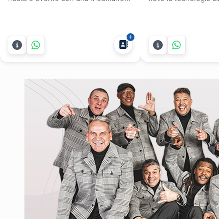
led Party Cocktails, además de su
para que tu fiesta t
tradicional servicio de barra de
visual, ritmo y estil
tragos, lleva a tu fiesta o evento la
experiencia y equip
nueva tendencia en mobiliario led.
profesional, ofrece
Ambientación y comodidad para ti y
audio, luces y efect
tus invitados. Mesas de apoyo,
para cumpleaños de 
livings, puffs, que...
casamientos, egreso