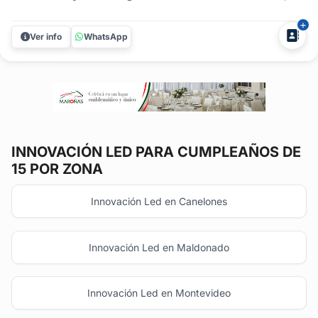
impactante y totalmente personalizada para tu próximo
evento? En Aura Audio e Iluminación te ofrecemos
Ver info
WhatsApp
soluciones de iluminación LED y decoración tecnológica
que elevan cualquier...
INNOVACIÓN LED
PARA CUMPLEAÑOS DE
15 POR ZONA
Innovación Led en Canelones
Innovación Led en Maldonado
Innovación Led en Montevideo