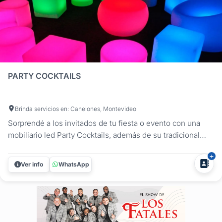
PARTY COCKTAILS
Brinda servicios en: Canelones, Montevideo
Sorprendé a los invitados de tu fiesta o evento con una
mobiliario led Party Cocktails, además de su tradicional
servicio de barra de tragos, lleva a tu fiesta o evento la
nueva tendencia en mobiliario led. Ambientación y
Ver info
WhatsApp
comodidad para ti y tus invitados. Mesas de apoyo, livings,
puffs, que...