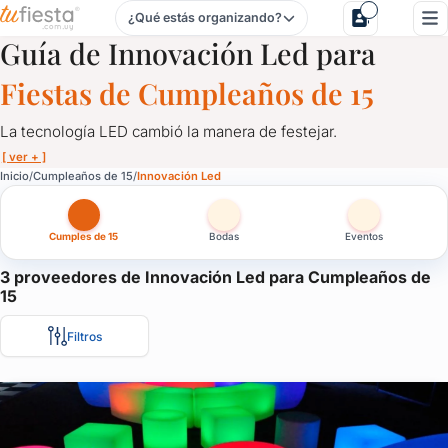
¿Qué estás organizando?
Innovación Led para Cumpleaños de 15 en Uruguay
Guía de Innovación Led para
Fiestas de Cumpleaños de 15
La tecnología LED cambió la manera de festejar.
[ ver + ]
Innovación Led para Cumpleaños de 15 en Uruguay
Inicio
Cumpleaños de 15
Innovación Led
La tecnología LED cambió la manera de festejar.
Cumples de 15
Bodas
Eventos
Aquí te traemos las últimas opciones en innovación led para que 
3 proveedores de Innovación Led para Cumpleaños de
15
Filtros