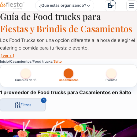
¿Qué estás organizando?
Food trucks para Casamientos en Salto
Guía de Food trucks para
Fiestas y Brindis de Casamientos
Los Food Trucks son una opción diferente a la hora de elegir el
catering o comida para tu fiesta o evento.
[ ver + ]
Food trucks para Casamientos en Salto
Inicio
Casamientos
Food trucks
Salto
Los Food Trucks son una opción diferente a la hora de elegir el 
Cumples de 15
Casamientos
Eventos
Los hay de distintas característaicas y especialidades.
También se caracterizan por ser sólo de bebidas, como por ejem
1 proveedor de Food trucks para Casamientos en Salto
1
Los Food Trucks llegaron para quedarse y es una oportunidad d
Filtros