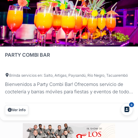
PARTY COMBI BAR
Brinda servicios en: Salto, Artigas, Paysandú, Río Negro, Tacuarembó
Bienvenidos a Party Combi Bar! Ofrecemos servicio de
coctelería y barras móviles para fiestas y eventos de todo
tipo. Combi’s Bar y Barra Led. Brindamos servicio en los
siguientes departamentos: Salto, Artigas, Paysandú y Río
Ver info
Negro. Nuestro servicio es garantía de éxito para su
próxima...