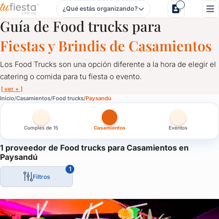
¿Qué estás organizando?
Food trucks para Casamientos en Paysandú
Guía de Food trucks para
Fiestas y Brindis de Casamientos
Los Food Trucks son una opción diferente a la hora de elegir el
catering o comida para tu fiesta o evento.
[ ver + ]
Food trucks para Casamientos en Paysandú
Inicio
Casamientos
Food trucks
Paysandú
Los Food Trucks son una opción diferente a la hora de elegir el 
Cumples de 15
Casamientos
Eventos
Los hay de distintas característaicas y especialidades.
También se caracterizan por ser sólo de bebidas, como por ejem
1 proveedor de Food trucks para Casamientos en
Paysandú
Los Food Trucks llegaron para quedarse y es una oportunidad d
1
Filtros