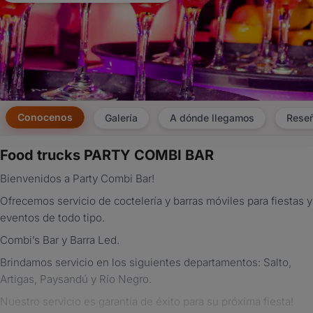
Conocenos
Galería
A dónde llegamos
Rese
Food trucks PARTY COMBI BAR
×
Bienvenidos a Party Combi Bar!
Consultar
Ofrecemos servicio de coctelería y barras móviles para fiestas y
eventos de todo tipo.
¿Ya
tenés
Combi’s Bar y Barra Led.
cuenta?
Iniciá
Brindamos servicio en los siguientes departamentos: Salto,
sesión
Artigas, Paysandú y Río Negro.
aquí
para
Nuestro servicio es garantía de éxito para su próxima fiesta!
autocompletar