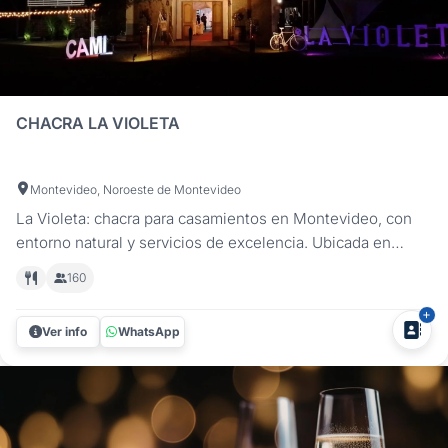
CHACRA LA VIOLETA
Montevideo, Noroeste de Montevideo
La Violeta: chacra para casamientos en Montevideo, con
entorno natural y servicios de excelencia. Ubicada en
Toledo Chico, Montevideo, Chacra La Violeta es el lugar
160
ideal para celebrar tu boda en un entorno natural, elegante
y completamente equipado. Rodeada de amplios espacios
Ver info
WhatsApp
verdes y con un...