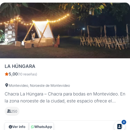
LA HÚNGARA
5,00
(10 reseñas)
Montevideo, Noroeste de Montevideo
Chacra La Húngara – Chacra para bodas en Montevideo. En
la zona noroeste de la ciudad, este espacio ofrece el
entorno ideal para celebrar un casamiento al aire libre o en
250
salón, combinando naturaleza, amplitud y una
ambientación cálida para vivir cada momento con total
Ver info
WhatsApp
tranquilidad. Un...