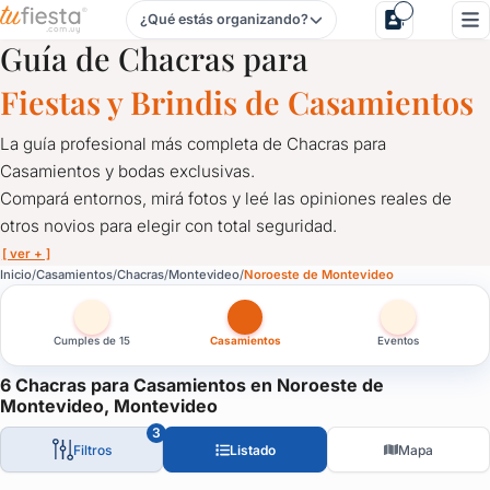
¿Qué estás organizando?
Chacras para Casamientos en Noroeste de Montevideo, Mo
Guía de Chacras para
Fiestas y Brindis de Casamientos
La guía profesional más completa de Chacras para
Casamientos y bodas exclusivas.
Compará entornos, mirá fotos y leé las opiniones reales de
otros novios para elegir con total seguridad.
[ ver + ]
Chacras para Casamientos en Noroeste de Montevideo, Mo
Inicio
Casamientos
Chacras
Montevideo
Noroeste de Montevideo
La guía profesional más completa de Chacras para Casamientos
Compará entornos, mirá fotos y leé las opiniones reales de otros
Cumples de 15
Casamientos
Eventos
Explorá nuestro mapa interactivo y filtrá por ubicación y sus ser
6 Chacras para Casamientos en Noroeste de
Armá tu "lista para cotizar", enviá una sola consulta y solicitá 
Montevideo, Montevideo
Toda la organización de tu boda comienza acá, respaldada por la e
3
Filtros
Listado
Mapa