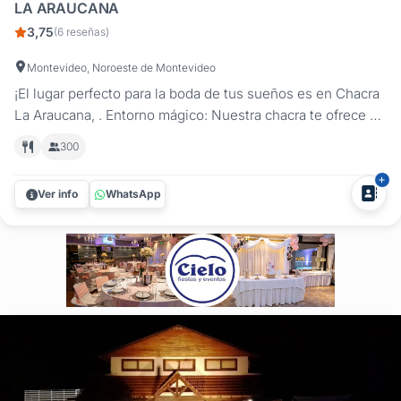
LA ARAUCANA
3,75
(6 reseñas)
Montevideo, Noroeste de Montevideo
¡El lugar perfecto para la boda de tus sueños es en Chacra
La Araucana, . Entorno mágico: Nuestra chacra te ofrece un
escenario natural incomparable. Rodeada de naturaleza
300
exuberante y amplios predios rurales, te brindamos un
parque amplio con sombra de árboles, creando un
Ver info
WhatsApp
ambiente romántico y...