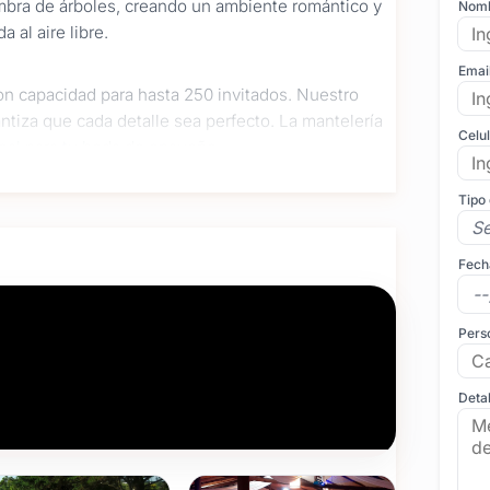
mbra de árboles, creando un ambiente romántico y
Nom
 al aire libre.
Emai
on capacidad para hasta 250 invitados. Nuestro
antiza que cada detalle sea perfecto. La mantelería
Celu
deal para tu boda de ensueño.
Tipo
er de tu casamiento una experiencia única.
el evento, desde la decoración hasta la
tado estarán a tu disposición para asegurarse de
Fech
Pers
o para satisfacer los paladares más exigentes.
sas. Además, nuestra barra de tragos ofrece una
Detal
olvides deleitarte con nuestra irresistible mesa de