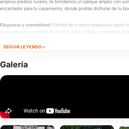
amplios predios rurales, te brindamos un parque amplio con so
encantador para tu casamiento, donde podrás disfrutar de tu boda
Elegancia y comodidad:
Disfrutá de nuestro espacioso salón c
equipamiento completo de mesas, sillas, vajilla y cristalería gar
en tela añade un toque de sofisticación, creando el ambiente i
SEGUIR LEYENDO
Un día inolvidable:
En Granja La Araucana nos dedicamos a hac
Nuestro equipo de coordinación se encargará de cada aspecto d
Galería
organización general. Los mozos y el personal altamente capaci
que tú y tus invitados se sientan atendidos en todo momento.
Delicias culinarias:
Nuestro servicio gastronómico está diseñad
Disfruta de exquisitos platos y una selección de bebidas gaseo
variedad de opciones para brindar con estilo en tu gran día. No 
dulces, ¡un verdadero festín para los amantes de los postres!