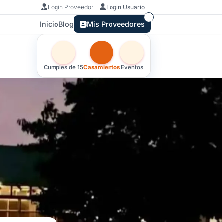
Login Proveedor
Login Usuario
Inicio
Blog
Mis Proveedores
Otras versiones de esta ficha por tipo de festejo
Cumples de 15
Casamientos
Eventos