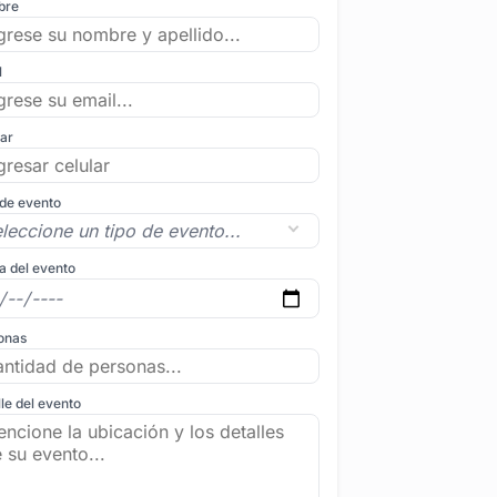
bre
l
lar
 de evento
a del evento
onas
le del evento