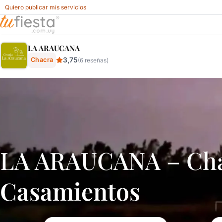
Quiero publicar mis servicios
La Araucana - Chacra En Noroeste De Montevideo, Montev
LA ARAUCANA
3,75
Chacra
(6 reseñas)
LA ARAUCANA – Cha
Casamientos