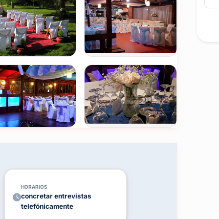
rfecto para que celebres el amor en su máxima
escenario de momentos especiales y recuerdos
 de naturaleza o una elegante recepción en nuestro
ordial en tu día especial. Por eso, ofrecemos
para asegurar el bienestar de todos. Nos
rutar de tu casamiento sin preocupaciones.
s de nuestro botón de WhatsApp para reservar tu
Ver todas
(+66)
asamiento de tus sueños!
FOTOS
HORARIOS
concretar entrevistas
telefónicamente