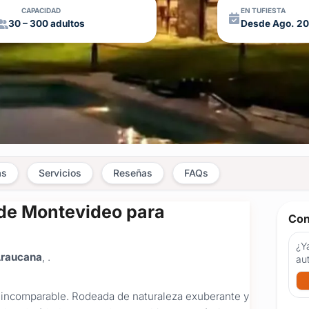
CAPACIDAD
EN TUFIESTA
30 – 300 adultos
Desde Ago. 2
as
Servicios
Reseñas
FAQs
de Montevideo para
Con
¿Ya
Araucana
, .
au
l incomparable. Rodeada de naturaleza exuberante y