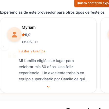
Quiero contar mi exp
Experiencias de este proveedor para otros tipos de festejos
Reseña de usuario.
Myriam
5,0
10/09/2019
Fiestas y Eventos
Mi familia eligió este lugar para
celebrar mis 60 años. Una feliz
experiencia . Un excelente trabajo en
equipo supervisado por Camilo de quien
recibimos un trato muy cálido y
considerado. Se adecuó a nuestros
requerimientos. La fiesta resultó muy
linda, el servicio excelente.