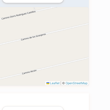
Leaflet
|
©
OpenStreetMap