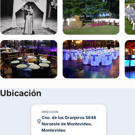
Un lugar para el amor:
En La Araucana, creamos el ambiente pe
expresión. Cada rincón de nuestra chacra se convertirá en el 
eternos. Ya sea que desees una ceremonia al aire libre rodeada
salón, estaremos aquí para hacer tus sueños realidad.
Tranquilidad y seguridad:
Sabemos que la tranquilidad es prim
estacionamiento vigilado para tus invitados y cobertura médica 
encargamos de cada detalle para que tú solo te dediques a disf
¡Celebrá tu casamiento de ensueño en La Araucana!
Completá nuestro formulario de contacto o contáctanos a travé
fecha y comenzar a planificar tu día especial.
Ubicación
¡Te esperamos con los brazos abiertos para hacer realidad el c
DIRECCIÓN
Cno. de los Granjeros 5848
Noroeste de Montevideo,
Montevideo