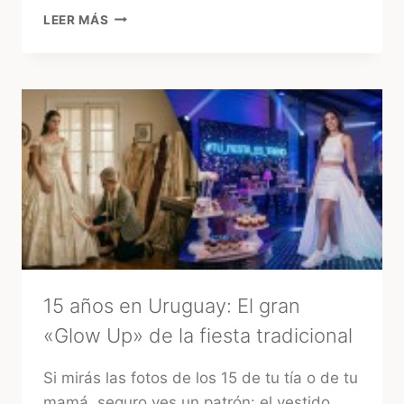
CHACRAS
LEER MÁS
PARA
CASAMIENTOS
EN
URUGUAY:
CÓMO
ELEGIR
LA
MEJOR
OPCIÓN
15 años en Uruguay: El gran
«Glow Up» de la fiesta tradicional
Si mirás las fotos de los 15 de tu tía o de tu
mamá, seguro ves un patrón: el vestido