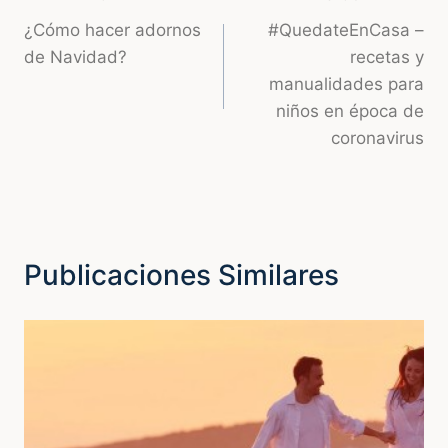
Navegación
¿Cómo hacer adornos
#QuedateEnCasa –
de
de Navidad?
recetas y
entradas
manualidades para
niños en época de
coronavirus
Publicaciones Similares