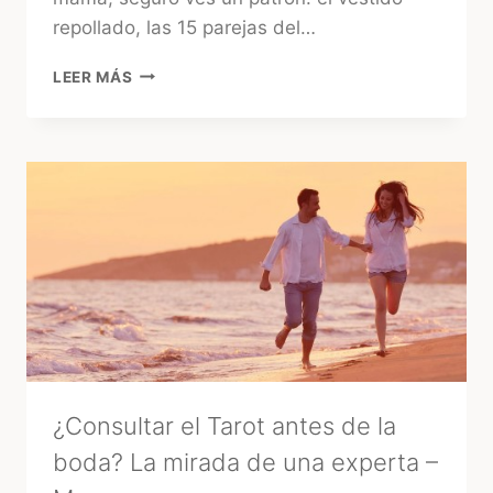
repollado, las 15 parejas del…
15
LEER MÁS
AÑOS
EN
URUGUAY:
EL
GRAN
«GLOW
UP»
DE
LA
FIESTA
TRADICIONAL
¿Consultar el Tarot antes de la
boda? La mirada de una experta –