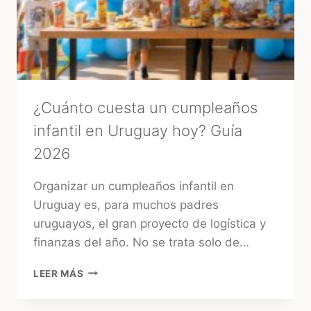
PARA
ATRAER
BUENA
ENERGÍA
ANTES
DE
TU
BODA
¿Cuánto cuesta un cumpleaños
infantil en Uruguay hoy? Guía
2026
Organizar un cumpleaños infantil en
Uruguay es, para muchos padres
uruguayos, el gran proyecto de logística y
finanzas del año. No se trata solo de…
¿CUÁNTO
LEER MÁS
CUESTA
UN