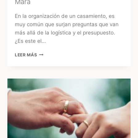
Mara
En la organización de un casamiento, es
muy común que surjan preguntas que van
más allá de la logística y el presupuesto.
¿Es este el…
¿CONSULTAR
LEER MÁS
EL
TAROT
ANTES
DE
LA
BODA?
LA
MIRADA
DE
UNA
EXPERTA
–
MARA