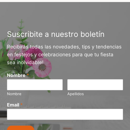
CUMPLEAÑOS
INFANTIL
EN
URUGUAY
HOY?
GUÍA
Suscribite a nuestro boletín
2026
Recibirás todas las novedades, tips y tendencias
en festejos y celebraciones para que tu fiesta
sea inolvidable!
Nombre
*
Nombre
Apellidos
Email
*