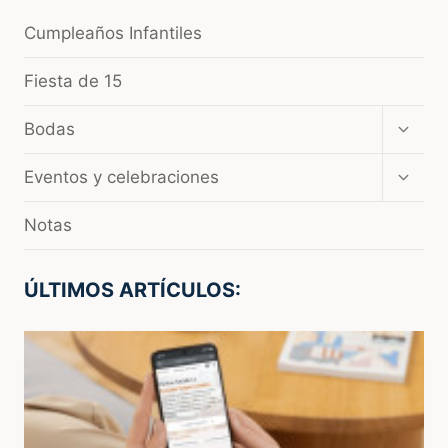
Cumpleaños Infantiles
Fiesta de 15
Amplia
Bodas
el
menú
Amplia
Eventos y celebraciones
hijo
el
menú
Notas
hijo
ÚLTIMOS ARTÍCULOS: