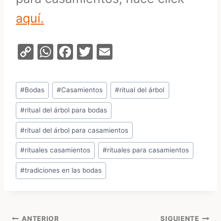
aquí.
C
W
F
T
E
o
h
a
w
m
p
at
c
itt
ai
Etiquetas
#
Bodas
#
Casamientos
#
ritual del árbol
y
s
e
er
l
de
Li
A
b
#
ritual del árbol para bodas
la
entrada:
n
p
o
#
ritual del árbol para casamientos
k
p
o
#
rituales casamientos
#
rituales para casamientos
k
#
tradiciones en las bodas
ANTERIOR
SIGUIENTE