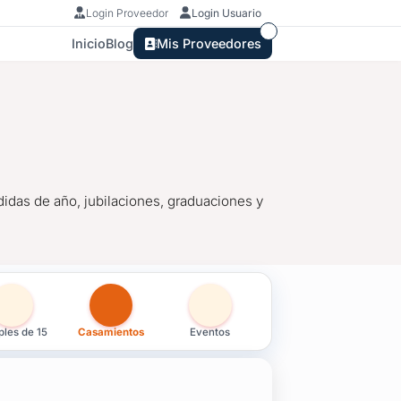
Login Proveedor
Login Usuario
Inicio
Blog
Mis Proveedores
idas de año, jubilaciones, graduaciones y
 Flores
les de 15
Casamientos
Eventos
didas de año, jubilaciones, graduaciones y todo evento que mer