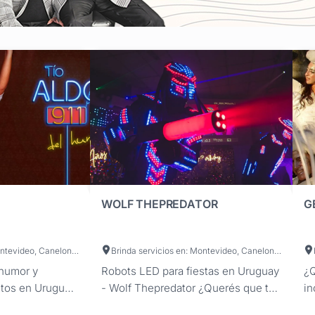
WOLF THEPREDATOR
G
Brinda servicios en: Montevideo, Canelones, Maldonado, San José, Colonia, Artigas, Cerro Largo, Durazno, Flores, Florida, Lavalleja, Paysandú, Río Negro, Rivera, Rocha, Salto, Soriano, Tacuarembó, Treinta y Tres
Brinda servicios en: Montevideo, Canelones, Maldonado, Artigas, Cerro Largo, Colonia, Durazno, Flores, Florida, Lavalleja, Paysandú, Río Negro, Rivera, Rocha, Salto, San José, Soriano, Tacuarembó, Treinta y Tres
 humor y
Robots LED para fiestas en Uruguay
¿Q
tos en Uruguay.
- Wolf Thepredator ¿Querés que tu
in
naje de Pablo
evento tenga un momento
Cr