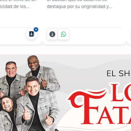
icidad de los
destaque por su originalidad y
rsión total con los
quieren entretener y sorprender a
sus invitados con una propuesta
que rompa con lo tradicional, el
show magia de Federico Büsch es la
opción definitiva. No se trata solo
de un espectáculo, sino de una
experiencia de asombro y humor...