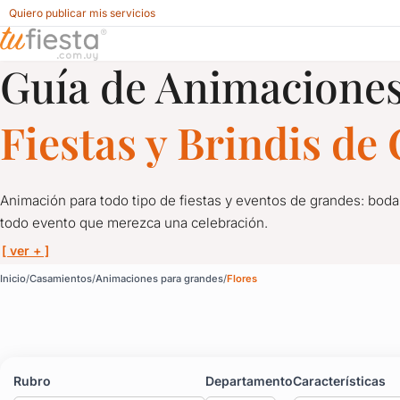
Quiero publicar mis servicios
Guía de Animaciones
Animaciones para grandes para Casamientos en Flores
Fiestas y Brindis d
Animación para todo tipo de fiestas y eventos de grandes: boda
todo evento que merezca una celebración.
[ ver + ]
Animaciones para grand
Inicio
Casamientos
Animaciones para grandes
Flores
Animación para todo tipo de fiestas y eventos de grandes: bod
No hay fiesta sin diversión, y menos si no hay una buena anima
Rubro
Departamento
Características
Magia, shows, stand up, música y todo lo que quieras para que 