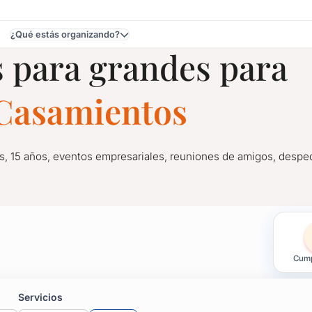
¿Qué estás organizando?
 para grandes para
e Casamientos
s, 15 años, eventos empresariales, reuniones de amigos, desped
es para Casamientos en
Cump
as, 15 años, eventos empresariales, reuniones de amigos, despe
ción.
Servicios
tu fiesta sea un éxito y nadie se pueda olvidar de ese momento.