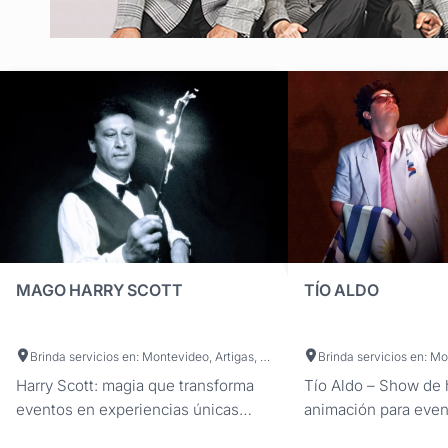
MAGO HARRY SCOTT
TÍO ALDO
Brinda servicios en: Montevideo, Artigas, Canelones, Cerro Largo, Colonia, Durazno, Flores, Florida, Lavalleja, Maldonado, Paysandú, Río Negro, Rivera, Rocha, Salto, San José, Soriano, Tacuarembó, Treinta y Tres
Harry Scott: magia que transforma
Tío Aldo – Show de
eventos en experiencias únicas
animación para even
Dale un giro excepcional a tus
El reconocido perso