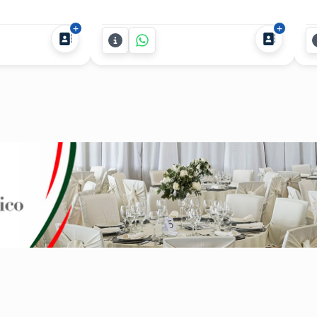
u show del Tío
explosivo y totalmente fuera de lo
su
deal para
común? Wolf Thepredator ofrece un
an
entos,
show de robots LED Depredadores
ev
os
para fiestas que combinan
pe
o el país. Con
tecnología, animación y espectáculo
Po
un estilo
para que nadie se quede sentado.
gu
..
Con...