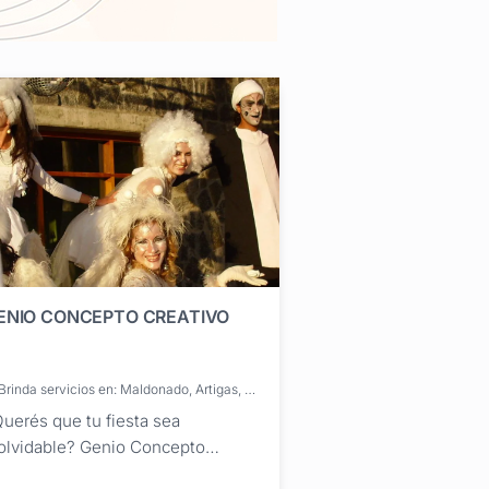
ENIO CONCEPTO CREATIVO
Brinda servicios en: Maldonado, Artigas, Canelones, Cerro Largo, Colonia, Durazno, Flores, Florida, Lavalleja, Paysandú, Río Negro, Rivera, Rocha, Salto, San José, Soriano, Tacuarembó, Treinta y Tres, Montevideo
uerés que tu fiesta sea
olvidable? Genio Concepto
eativo puede hacer realidad tus