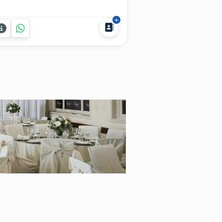
eños. Somos la empresa líder en
imación y recepción para fiestas y
entos, que te ofrece un servicio
rsonalizado, original y divertido.
drás elegir la opción que más te
ste para recibir a tus...