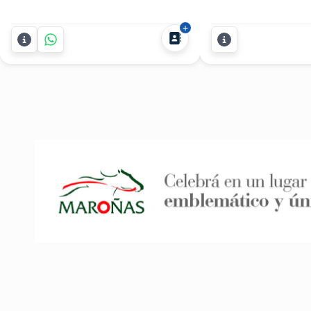
fiestas con el espectáculo de magia
Fabregat presenta s
de Harry Scott, diseñado para
Aldo para eventos, i
impresionar y unir a tus invitados de
despedidas, casami
manera memorable. Perfecto para
cumpleaños y event
todo tipo de eventos y encuentros.
empresariales en tod
Harry Scott es un experto en...
años de escenario y 
inconfundible, el Tío.