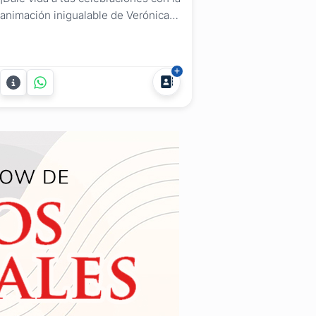
animación inigualable de Verónica
Araújo Jaume de Pizza Sing y su
emocionante KARAOKE! Desde
cualquier punto de Uruguay,
estaremos allí para garantizar que tu
Fiesta, Despedida de Año,
Cumpleaños, Aniversario o Evento
sea una experiencia inolvidable....