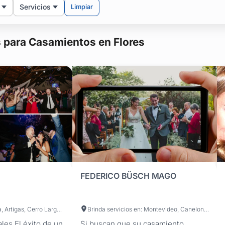
Servicios
Limpiar
 para Casamientos en Flores
FEDERICO BÜSCH MAGO
Brinda servicios en: Montevideo, Canelones, Maldonado, San José, Colonia, Artigas, Cerro Largo, Durazno, Flores, Florida, Lavalleja, Paysandú, Río Negro, Rivera, Rocha, Salto, Soriano, Tacuarembó, Treinta y Tres
Brinda servicios en: Montevideo, Canelones, Maldonado, San José, Artigas, Cerro Largo, Colonia, Durazno, Flores, Florida, Lavalleja, Paysandú, Río Negro, Rivera, Rocha, Salto, Soriano, Tacuarembó, Treinta y Tres
les El éxito de un
Si buscan que su casamiento