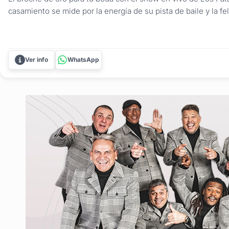
casamiento se mide por la energía de su pista de baile y la fel
invitados. No dejes ese momento vital al azar; asegurá la dive
número uno de Uruguay. Los Fatales no son solo una...
Ver info
WhatsApp