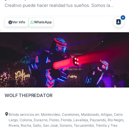
Creativo puede hacer realidad tus sueños. Somos la
empresa líder en animación y recepción para fiestas y
eventos, que te ofrece un servicio personalizado, original y
Ver info
WhatsApp
divertido. Podrás elegir la opción que más te guste para
recibir a tus...
WOLF THEPREDATOR
Brinda servicios en: Montevideo, Canelones, Maldonado, Artigas, Cerro
Largo, Colonia, Durazno, Flores, Florida, Lavalleja, Paysandú, Río Negro,
Rivera, Rocha, Salto, San José, Soriano, Tacuarembó, Treinta y Tres