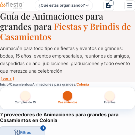
¿Qué estás organizando?
Animaciones para grandes para Casamientos en Colonia
Guía de Animaciones para
grandes para
Fiestas y Brindis de
Casamientos
Animación para todo tipo de fiestas y eventos de grandes:
bodas, 15 años, eventos empresariales, reuniones de amigos,
despedidas de año, jubilaciones, graduaciones y todo evento
que merezca una celebración.
[ ver + ]
Animaciones para grandes para Casamientos en Colonia
Inicio
Casamientos
Animaciones para grandes
Colonia
Animación para todo tipo de fiestas y eventos de grandes: bod
Cumples de 15
Casamientos
Eventos
No hay fiesta sin diversión, y menos si no hay una buena anima
Magia, shows, stand up, música y todo lo que quieras para que 
7 proveedores de Animaciones para grandes para
Casamientos en Colonia
1
Filtros