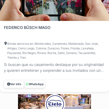
FEDERICO BÜSCH MAGO
Brinda servicios en: Montevideo, Canelones, Maldonado, San José,
Artigas, Cerro Largo, Colonia, Durazno, Flores, Florida, Lavalleja,
Paysandú, Río Negro, Rivera, Rocha, Salto, Soriano, Tacuarembó,
Treinta y Tres
Si buscan que su casamiento destaque por su originalidad
y quieren entretener y sorprender a sus invitados con una
propuesta que rompa con lo tradicional, el show magia de
Federico Büsch es la opción definitiva. No se trata solo de
Ver info
WhatsApp
un espectáculo, sino de una experiencia de asombro y
humor...