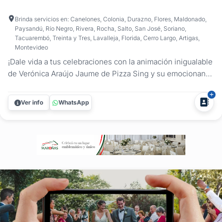
Brinda servicios en: Canelones, Colonia, Durazno, Flores, Maldonado,
Paysandú, Río Negro, Rivera, Rocha, Salto, San José, Soriano,
Tacuarembó, Treinta y Tres, Lavalleja, Florida, Cerro Largo, Artigas,
Montevideo
¡Dale vida a tus celebraciones con la animación inigualable
de Verónica Araújo Jaume de Pizza Sing y su emocionante
KARAOKE! Desde cualquier punto de Uruguay, estaremos
allí para garantizar que tu Fiesta, Despedida de Año,
Ver info
WhatsApp
Cumpleaños, Aniversario o Evento sea una experiencia
inolvidable....