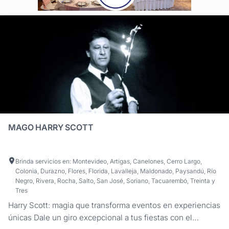
MAGO HARRY SCOTT
Brinda servicios en: Montevideo, Artigas, Canelones, Cerro Largo,
Colonia, Durazno, Flores, Florida, Lavalleja, Maldonado, Paysandú, Río
Negro, Rivera, Rocha, Salto, San José, Soriano, Tacuarembó, Treinta y
Tres
Harry Scott: magia que transforma eventos en experiencias
únicas Dale un giro excepcional a tus fiestas con el