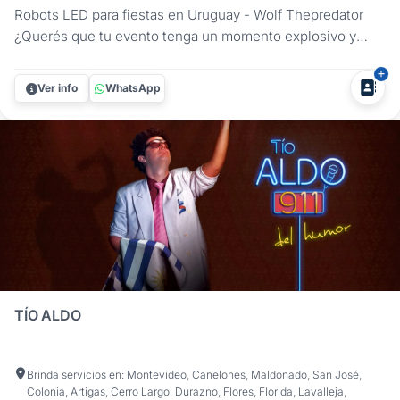
Robots LED para fiestas en Uruguay - Wolf Thepredator
¿Querés que tu evento tenga un momento explosivo y
totalmente fuera de lo común? Wolf Thepredator ofrece un
show de robots LED Depredadores para fiestas que
Ver info
WhatsApp
combinan tecnología, animación y espectáculo para que
nadie se quede sentado. Con...
TÍO ALDO
Brinda servicios en: Montevideo, Canelones, Maldonado, San José,
Colonia, Artigas, Cerro Largo, Durazno, Flores, Florida, Lavalleja,