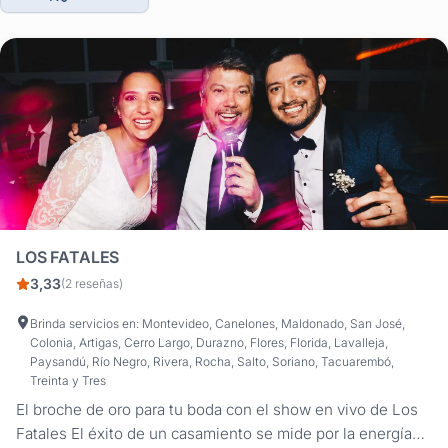
LOS FATALES
3,33
(2 reseñas)
Brinda servicios en: Montevideo, Canelones, Maldonado, San José,
Colonia, Artigas, Cerro Largo, Durazno, Flores, Florida, Lavalleja,
Paysandú, Río Negro, Rivera, Rocha, Salto, Soriano, Tacuarembó,
Treinta y Tres
El broche de oro para tu boda con el show en vivo de Los
Fatales El éxito de un casamiento se mide por la energía