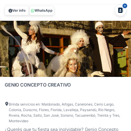
espectáculo de magia de Harry Scott, diseñado para
impresionar y unir a tus invitados de manera memorable.
Ver info
WhatsApp
Perfecto para todo tipo de eventos y encuentros. Harry
Scott es un experto en...
GENIO CONCEPTO CREATIVO
Brinda servicios en: Maldonado, Artigas, Canelones, Cerro Largo,
Colonia, Durazno, Flores, Florida, Lavalleja, Paysandú, Río Negro,
Rivera, Rocha, Salto, San José, Soriano, Tacuarembó, Treinta y Tres,
Montevideo
¿Querés que tu fiesta sea inolvidable? Genio Concepto