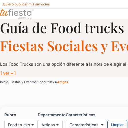
Quiero publicar mis servicios
Guía de Food trucks
Food trucks para Fiestas y Eventos en Artigas
Fiestas Sociales y E
Los Food Trucks son una opción diferente a la hora de elegir el 
[ ver + ]
Food trucks para Fiesta
Inicio
Fiestas y Eventos
Food trucks
Artigas
Los Food Trucks son una opción diferente a la hora de elegir el 
Los hay de distintas característaicas y especialidades.
Rubro
Departamento
Características
También se caracterizan por ser sólo de bebidas, como por ejem
Food trucks
Artigas
Características
Limpiar
Los Food Trucks llegaron para quedarse y es una oportunidad d