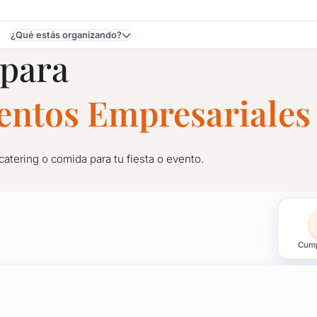
¿Qué estás organizando?
 para
ventos Empresariales
catering o comida para tu fiesta o evento.
s y Eventos en Artigas
Cump
catering o comida para tu fiesta o evento.
plo hay food trucks de cervezas artesanales.
e brindar desayuno, almuerzo o cena de una forma descontractu