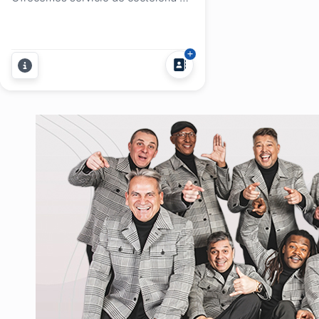
barras móviles para fiestas y
eventos de todo tipo. Combi’s Bar y
Barra Led. Brindamos servicio en los
siguientes departamentos: Salto,
Artigas, Paysandú y Río Negro.
Nuestro servicio es garantía de
éxito para su próxima...