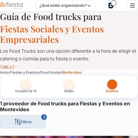
¿Qué estás organizando?
Food trucks para Fiestas y Eventos en Montevideo
Guía de Food trucks para
Fiestas Sociales y Eventos
Empresariales
Los Food Trucks son una opción diferente a la hora de elegir el
catering o comida para tu fiesta o evento.
[ ver + ]
Food trucks para Fiestas y Eventos en Montevideo
Inicio
Fiestas y Eventos
Food trucks
Montevideo
Los Food Trucks son una opción diferente a la hora de elegir el 
Cumples de 15
Bodas
Eventos
Los hay de distintas característaicas y especialidades.
También se caracterizan por ser sólo de bebidas, como por ejem
1 proveedor de Food trucks para Fiestas y Eventos en
Montevideo
Los Food Trucks llegaron para quedarse y es una oportunidad d
2
Filtros