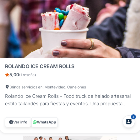
ROLANDO ICE CREAM ROLLS
5,00
(1 reseña)
Brinda servicios en: Montevideo, Canelones
Rolando Ice Cream Rolls - Food truck de helado artesanal
estilo tailandés para fiestas y eventos. Una propuesta
original, deliciosa y visualmente impactante. ¿Buscás una
forma creativa de sorprender en tu evento? Rolando Ice
Ver info
WhatsApp
Cream Rolls ofrece un food truck de helado tailandés que
transforma el...