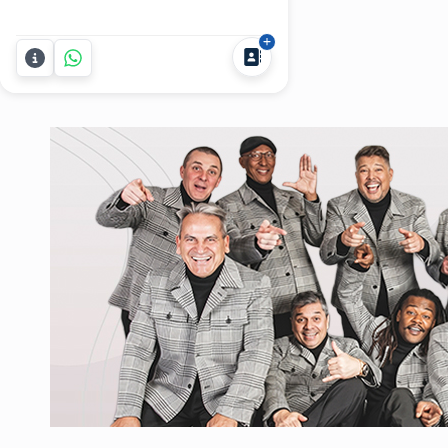
sea para la comodidad de tus
invitados o para la ambientación. En
Party Cocktails te ofrecemos la
solución que estás necesitando en
alquiler de mobiliario para cualquier
tipo de festejo. Contamos...