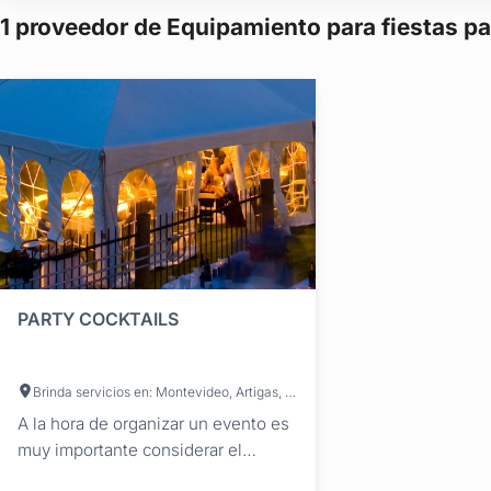
1 proveedor de Equipamiento para fiestas pa
PARTY COCKTAILS
Brinda servicios en: Montevideo, Artigas, Canelones, Cerro Largo, Colonia, Durazno, Flores, Florida, Lavalleja, Maldonado, Paysandú, Río Negro, Rivera, Rocha, Salto, San José, Soriano, Tacuarembó, Treinta y Tres
A la hora de organizar un evento es
muy importante considerar el
mobiliario que vas a necesitar, ya