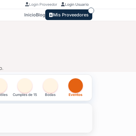
Login Proveedor
Login Usuario
Inicio
Blog
Mis Proveedores
o.
s en Soriano
tiles
Cumples de 15
Bodas
Eventos
o.