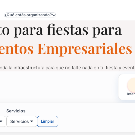
¿Qué estás organizando?
o para fiestas para
o
ventos Empresariales
toda la infraestructura para que no falte nada en tu fiesta y event
as para Fiestas y Evento
Infan
toda la infraestructura para que no falte nada en tu fiesta y event
Servicios
Servicios
Limpiar