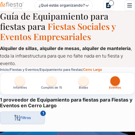
¿Qué estás organizando?
Equipamiento para fiestas para Fiestas y Eventos en Cerro 
Guía de Equipamiento para
fiestas para
Fiestas Sociales y
Eventos Empresariales
Alquiler de sillas, alquiler de mesas, alquiler de mantelería
,
toda la infraestructura para que no falte nada en tu fiesta y
evento.
Equipamiento para fiestas para Fiestas y Eventos en Cerro 
Inicio
Fiestas y Eventos
Equipamiento para fiestas
Cerro Largo
Alquiler de sillas, alquiler de mesas, alquiler de mantelería
, 
Infantiles
Cumples de 15
Bodas
Eventos
1 proveedor de Equipamiento para fiestas para Fiestas y
Eventos en Cerro Largo
1
Filtros