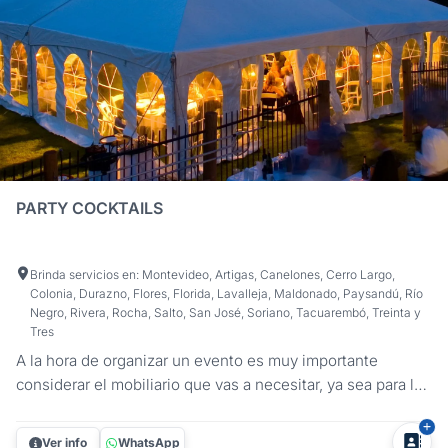
PARTY COCKTAILS
Brinda servicios en: Montevideo, Artigas, Canelones, Cerro Largo,
Colonia, Durazno, Flores, Florida, Lavalleja, Maldonado, Paysandú, Río
Negro, Rivera, Rocha, Salto, San José, Soriano, Tacuarembó, Treinta y
Tres
A la hora de organizar un evento es muy importante
considerar el mobiliario que vas a necesitar, ya sea para la
comodidad de tus invitados o para la ambientación. En
Party Cocktails te ofrecemos la solución que estás
Ver info
WhatsApp