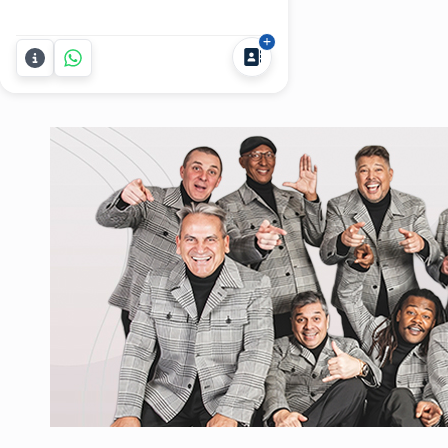
sea para la comodidad de tus
invitados o para la ambientación. En
Party Cocktails te ofrecemos la
solución que estás necesitando en
alquiler de mobiliario para cualquier
tipo de festejo. Contamos...