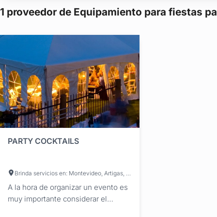
1 proveedor de Equipamiento para fiestas pa
PARTY COCKTAILS
Brinda servicios en: Montevideo, Artigas, Canelones, Cerro Largo, Colonia, Durazno, Flores, Florida, Lavalleja, Maldonado, Paysandú, Río Negro, Rivera, Rocha, Salto, San José, Soriano, Tacuarembó, Treinta y Tres
A la hora de organizar un evento es
muy importante considerar el
mobiliario que vas a necesitar, ya