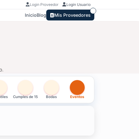
Login Proveedor
Login Usuario
Inicio
Blog
Mis Proveedores
o.
s en Colonia
tiles
Cumples de 15
Bodas
Eventos
o.