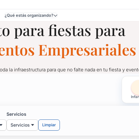
¿Qué estás organizando?
o para fiestas para
a
ventos Empresariales
toda la infraestructura para que no falte nada en tu fiesta y event
as para Fiestas y Evento
Infan
toda la infraestructura para que no falte nada en tu fiesta y event
Servicios
Servicios
Limpiar