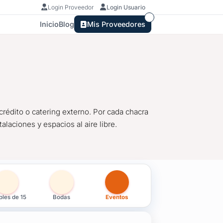
Login Proveedor
Login Usuario
Inicio
Blog
Mis Proveedores
crédito o catering externo. Por cada chacra
alaciones y espacios al aire libre.
Maldonado, Maldonado
les de 15
Bodas
Eventos
crédito o catering externo. Por cada chacra para celebrar fiestas,