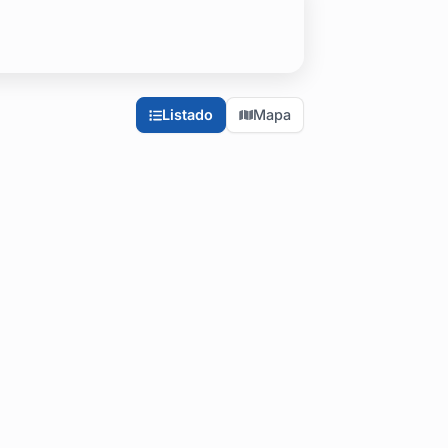
ignar eficiencia logística.
leaños, aniversarios, graduaciones y todo tipo de celebración co
 hasta opciones de estilo más rústico y campestre que aprovechan
Listado
Mapa
a logística necesaria para asegurar que tu evento —ya sea una re
s para elegir el lugar ideal.