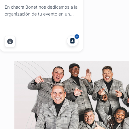
En chacra Bonet nos dedicamos a la
organización de tu evento en un
entorno natural, rodeado de
animales y atendido por sus propios
dueños. Celebrá el amor en un
ambiente rodeado de naturaleza, a
pasos de la cuidad de Maldonado.
Brindamos un servicio integral, para
que solo tengas que preocuparte...