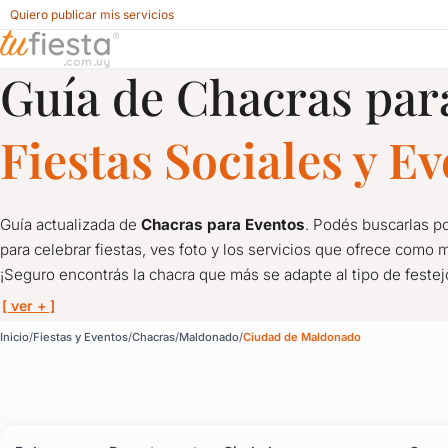
Quiero publicar mis servicios
Guía de Chacras par
Chacras para Fiestas y Eventos en Ciudad de Maldonado,
Fiestas Sociales y E
Guía actualizada de
Chacras para Eventos
. Podés buscarlas po
para celebrar fiestas, ves foto y los servicios que ofrece como m
¡Seguro encontrás la chacra que más se adapte al tipo de feste
[ ver + ]
Chacras para Fiestas y
Inicio
Fiestas y Eventos
Chacras
Maldonado
Ciudad de Maldonado
Guía actualizada de
Chacras para Eventos
. Podés buscarlas po
¡Seguro encontrás la chacra que más se adapte al tipo de feste