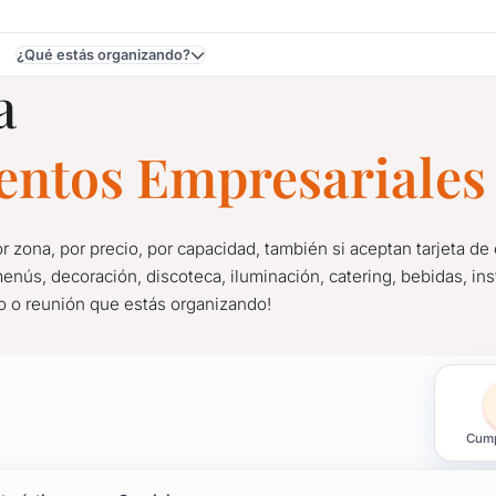
¿Qué estás organizando?
a
 Maldonado
ventos Empresariales
r zona, por precio, por capacidad, también si aceptan tarjeta de 
enús, decoración, discoteca, iluminación, catering, bebidas, inst
jo o reunión que estás organizando!
 Eventos en Ciudad de 
Cump
r zona, por precio, por capacidad, también si aceptan tarjeta de 
jo o reunión que estás organizando!