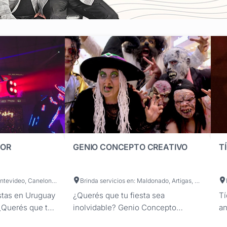
TOR
GENIO CONCEPTO CREATIVO
T
Brinda servicios en: Montevideo, Canelones, Maldonado, Artigas, Cerro Largo, Colonia, Durazno, Flores, Florida, Lavalleja, Paysandú, Río Negro, Rivera, Rocha, Salto, San José, Soriano, Tacuarembó, Treinta y Tres
Brinda servicios en: Maldonado, Artigas, Canelones, Cerro Largo, Colonia, Durazno, Flores, Florida, Lavalleja, Paysandú, Río Negro, Rivera, Rocha, Salto, San José, Soriano, Tacuarembó, Treinta y Tres, Montevideo
stas en Uruguay
¿Querés que tu fiesta sea
Tí
¿Querés que tu
inolvidable? Genio Concepto
an
omento
Creativo puede hacer realidad tus
El