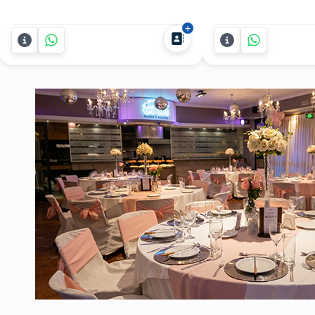
fiestas con el espectáculo de magia
explosivo y totalmen
de Harry Scott, diseñado para
común? Wolf Thepre
impresionar y unir a tus invitados de
show de robots LED
manera memorable. Perfecto para
para fiestas que co
todo tipo de eventos y encuentros.
tecnología, animaci
Harry Scott es un experto en...
para que nadie se q
Con...