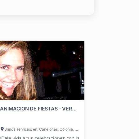
ANIMACION DE FIESTAS - VERONICA ARAUJO JAUME - PIZZA SING
Brinda servicios en: Canelones, Colonia, Durazno, Flores, Maldonado, Paysandú, Río Negro, Rivera, Rocha, Salto, San José, Soriano, Tacuarembó, Treinta y Tres, Lavalleja, Florida, Cerro Largo, Artigas, Montevideo
¡Dale vida a tus celebraciones con la