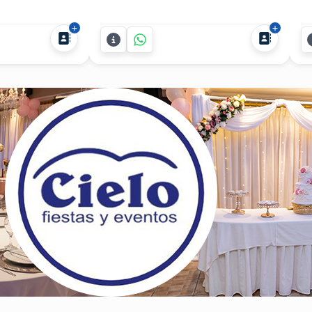
te fuera de lo
sueños. Somos la empresa líder en
Fa
dator ofrece un
animación y recepción para fiestas y
Al
 Depredadores
eventos, que te ofrece un servicio
de
mbinan
personalizado, original y divertido.
cu
ón y espectáculo
Podrás elegir la opción que más te
em
uede sentado.
guste para recibir a tus...
añ
in