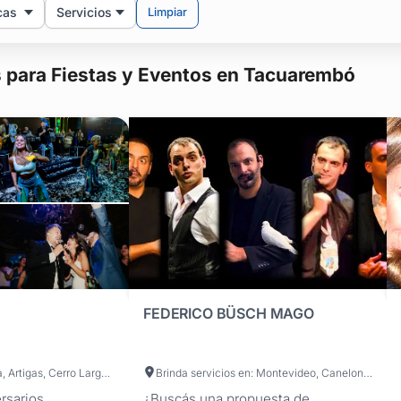
cas
Servicios
Limpiar
 para Fiestas y Eventos en Tacuarembó
FEDERICO BÜSCH MAGO
Brinda servicios en: Montevideo, Canelones, Maldonado, San José, Colonia, Artigas, Cerro Largo, Durazno, Flores, Florida, Lavalleja, Paysandú, Río Negro, Rivera, Rocha, Salto, Soriano, Tacuarembó, Treinta y Tres
Brinda servicios en: Montevideo, Canelones, Maldonado, San José, Artigas, Cerro Largo, Colonia, Durazno, Flores, Florida, Lavalleja, Paysandú, Río Negro, Rivera, Rocha, Salto, Soriano, Tacuarembó, Treinta y Tres
rsarios,
¿Buscás una propuesta de