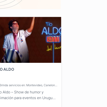
ÍO ALDO
Brinda servicios en: Montevideo, Canelones, Maldonado, San José, Colonia, Artigas, Cerro Largo, Durazno, Flores, Florida, Lavalleja, Paysandú, Río Negro, Rivera, Rocha, Salto, Soriano, Tacuarembó, Treinta y Tres
o Aldo – Show de humor y
imación para eventos en Uruguay.
 reconocido personaje de Pablo