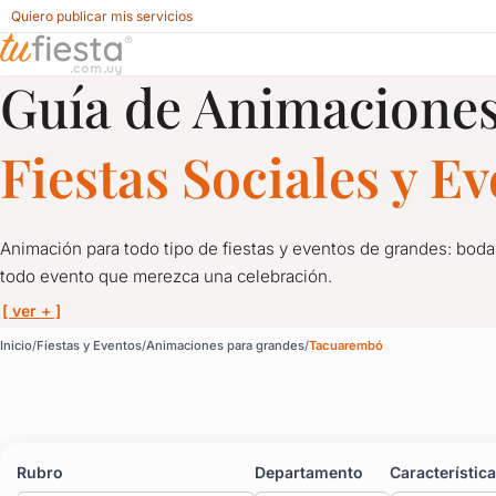
Quiero publicar mis servicios
Guía de Animaciones
Animaciones para grandes para Fiestas y Eventos en Tacu
Fiestas Sociales y E
Animación para todo tipo de fiestas y eventos de grandes: boda
todo evento que merezca una celebración.
[ ver + ]
Animaciones para grand
Inicio
Fiestas y Eventos
Animaciones para grandes
Tacuarembó
Animación para todo tipo de fiestas y eventos de grandes: bod
No hay fiesta sin diversión, y menos si no hay una buena anima
Rubro
Departamento
Característic
Magia, shows, stand up, música y todo lo que quieras para que 