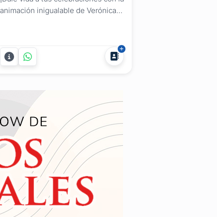
animación inigualable de Verónica
Araújo Jaume de Pizza Sing y su
emocionante KARAOKE! Desde
cualquier punto de Uruguay,
estaremos allí para garantizar que tu
Fiesta, Despedida de Año,
Cumpleaños, Aniversario o Evento
sea una experiencia inolvidable....