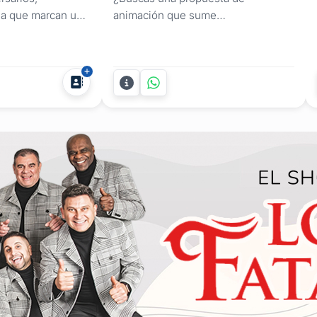
da que marcan un
animación que sume
 energía. Los
profesionalismo y asombro a tu
bimientos y...
evento? Federico Büsch ofrece
shows de magia adaptados tanto
para el sector empresarial como
para celebraciones sociales en
Montevideo y todo Uruguay. Con
una propuesta de entretenimiento
de alto nivel, su servicio...