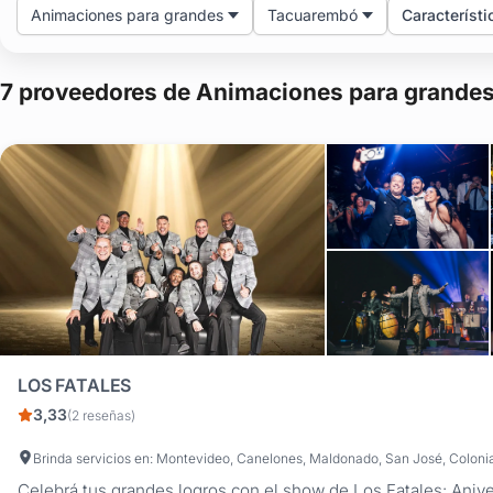
Animaciones para grandes
Tacuarembó
Característi
7 proveedores de Animaciones para grandes
LOS FATALES
3,33
(2 reseñas)
Celebrá tus grandes logros con el show de Los Fatales: Anive