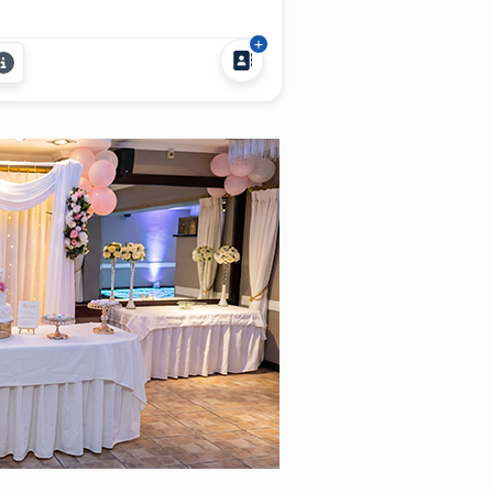
bregat presenta su show del Tío
do para eventos, ideal para
spedidas, casamientos,
mpleaños y eventos
presariales en todo el país. Con
os de escenario y un estilo
confundible, el Tío...