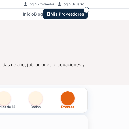
Login Proveedor
Login Usuario
Inicio
Blog
Mis Proveedores
idas de año, jubilaciones, graduaciones y
tos en Tacuarembó
les de 15
Bodas
Eventos
didas de año, jubilaciones, graduaciones y todo evento que mer