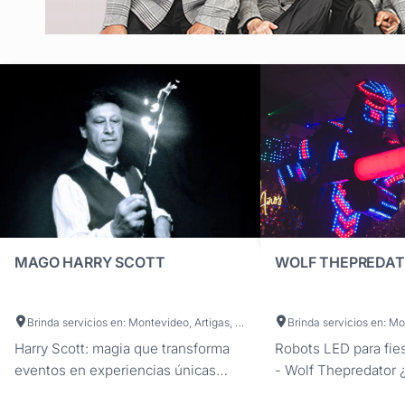
MAGO HARRY SCOTT
WOLF THEPREDA
Brinda servicios en: Montevideo, Artigas, Canelones, Cerro Largo, Colonia, Durazno, Flores, Florida, Lavalleja, Maldonado, Paysandú, Río Negro, Rivera, Rocha, Salto, San José, Soriano, Tacuarembó, Treinta y Tres
Harry Scott: magia que transforma
Robots LED para fie
eventos en experiencias únicas
- Wolf Thepredator 
Dale un giro excepcional a tus
evento tenga un m