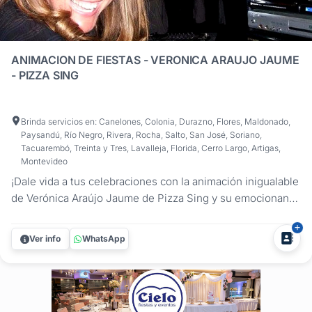
ANIMACION DE FIESTAS - VERONICA ARAUJO JAUME
- PIZZA SING
Brinda servicios en: Canelones, Colonia, Durazno, Flores, Maldonado,
Paysandú, Río Negro, Rivera, Rocha, Salto, San José, Soriano,
Tacuarembó, Treinta y Tres, Lavalleja, Florida, Cerro Largo, Artigas,
Montevideo
¡Dale vida a tus celebraciones con la animación inigualable
de Verónica Araújo Jaume de Pizza Sing y su emocionante
KARAOKE! Desde cualquier punto de Uruguay, estaremos
allí para garantizar que tu Fiesta, Despedida de Año,
Ver info
WhatsApp
Cumpleaños, Aniversario o Evento sea una experiencia
inolvidable....