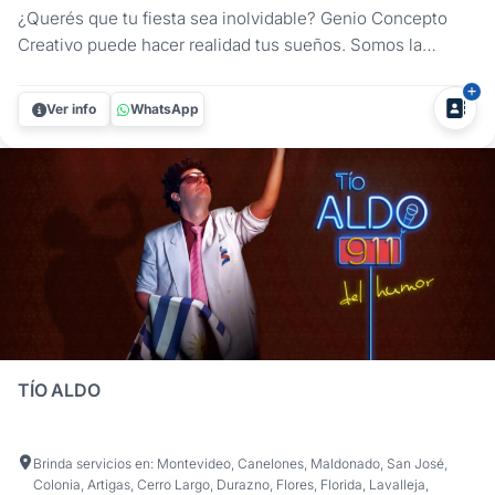
¿Querés que tu fiesta sea inolvidable? Genio Concepto
Creativo puede hacer realidad tus sueños. Somos la
empresa líder en animación y recepción para fiestas y
eventos, que te ofrece un servicio personalizado, original y
Ver info
WhatsApp
divertido. Podrás elegir la opción que más te guste para
recibir a tus...
TÍO ALDO
Brinda servicios en: Montevideo, Canelones, Maldonado, San José,
Colonia, Artigas, Cerro Largo, Durazno, Flores, Florida, Lavalleja,