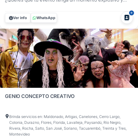
totalmente fuera de lo común? Wolf Thepredator ofrece un
show de robots LED Depredadores para fiestas que
Ver info
WhatsApp
combinan tecnología, animación y espectáculo para que
nadie se quede sentado. Con...
GENIO CONCEPTO CREATIVO
Brinda servicios en: Maldonado, Artigas, Canelones, Cerro Largo,
Colonia, Durazno, Flores, Florida, Lavalleja, Paysandú, Río Negro,
Rivera, Rocha, Salto, San José, Soriano, Tacuarembó, Treinta y Tres,
Montevideo