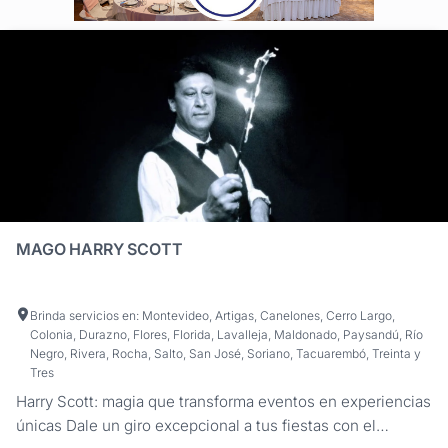
MAGO HARRY SCOTT
Brinda servicios en: Montevideo, Artigas, Canelones, Cerro Largo,
Colonia, Durazno, Flores, Florida, Lavalleja, Maldonado, Paysandú, Río
Negro, Rivera, Rocha, Salto, San José, Soriano, Tacuarembó, Treinta y
Tres
Harry Scott: magia que transforma eventos en experiencias
únicas Dale un giro excepcional a tus fiestas con el