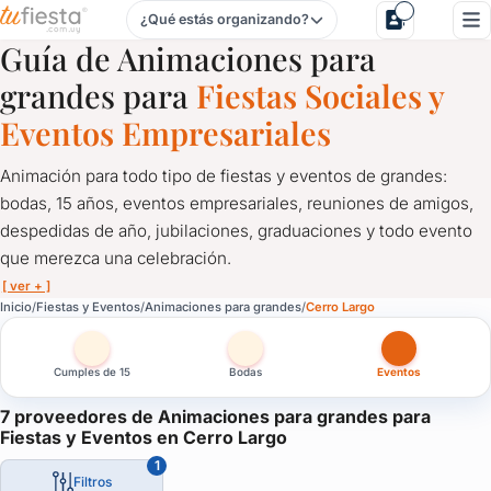
¿Qué estás organizando?
Animaciones para grandes para Fiestas y Eventos en Cerro
Guía de Animaciones para
grandes para
Fiestas Sociales y
Eventos Empresariales
Animación para todo tipo de fiestas y eventos de grandes:
bodas, 15 años, eventos empresariales, reuniones de amigos,
despedidas de año, jubilaciones, graduaciones y todo evento
que merezca una celebración.
[ ver + ]
Animaciones para grandes para Fiestas y Eventos en Cerro 
Inicio
Fiestas y Eventos
Animaciones para grandes
Cerro Largo
Animación para todo tipo de fiestas y eventos de grandes: bod
Cumples de 15
Bodas
Eventos
No hay fiesta sin diversión, y menos si no hay una buena anima
Magia, shows, stand up, música y todo lo que quieras para que 
7 proveedores de Animaciones para grandes para
Fiestas y Eventos en Cerro Largo
1
Filtros