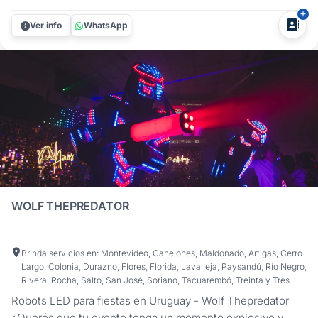
espectáculo de magia de Harry Scott, diseñado para
impresionar y unir a tus invitados de manera memorable.
Ver info
WhatsApp
Perfecto para todo tipo de eventos y encuentros. Harry
Scott es un experto en...
WOLF THEPREDATOR
Brinda servicios en: Montevideo, Canelones, Maldonado, Artigas, Cerro
Largo, Colonia, Durazno, Flores, Florida, Lavalleja, Paysandú, Río Negro,
Rivera, Rocha, Salto, San José, Soriano, Tacuarembó, Treinta y Tres
Robots LED para fiestas en Uruguay - Wolf Thepredator
¿Querés que tu evento tenga un momento explosivo y