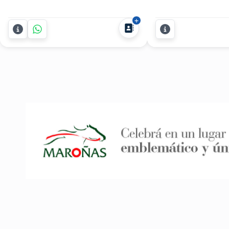
fiestas con el espectáculo de magia
Fabregat presenta s
de Harry Scott, diseñado para
Aldo para eventos, i
impresionar y unir a tus invitados de
despedidas, casami
manera memorable. Perfecto para
cumpleaños y event
todo tipo de eventos y encuentros.
empresariales en tod
Harry Scott es un experto en...
años de escenario y 
inconfundible, el Tío.