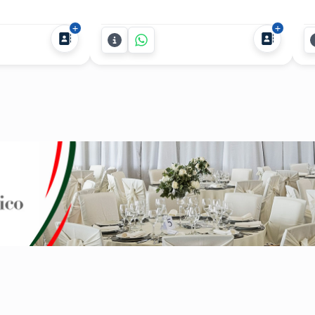
u show del Tío
explosivo y totalmente fuera de lo
su
deal para
común? Wolf Thepredator ofrece un
an
entos,
show de robots LED Depredadores
ev
os
para fiestas que combinan
pe
o el país. Con
tecnología, animación y espectáculo
Po
un estilo
para que nadie se quede sentado.
gu
..
Con...