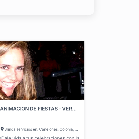
ANIMACION DE FIESTAS - VERONICA ARAUJO JAUME - PIZZA SING
Brinda servicios en: Canelones, Colonia, Durazno, Flores, Maldonado, Paysandú, Río Negro, Rivera, Rocha, Salto, San José, Soriano, Tacuarembó, Treinta y Tres, Lavalleja, Florida, Cerro Largo, Artigas, Montevideo
¡Dale vida a tus celebraciones con la