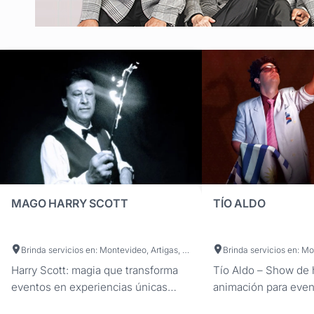
MAGO HARRY SCOTT
TÍO ALDO
Brinda servicios en: Montevideo, Artigas, Canelones, Cerro Largo, Colonia, Durazno, Flores, Florida, Lavalleja, Maldonado, Paysandú, Río Negro, Rivera, Rocha, Salto, San José, Soriano, Tacuarembó, Treinta y Tres
Harry Scott: magia que transforma
Tío Aldo – Show de
eventos en experiencias únicas
animación para even
Dale un giro excepcional a tus
El reconocido perso