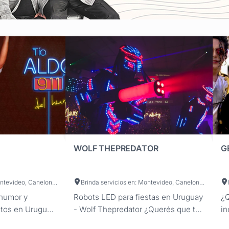
WOLF THEPREDATOR
G
Brinda servicios en: Montevideo, Canelones, Maldonado, San José, Colonia, Artigas, Cerro Largo, Durazno, Flores, Florida, Lavalleja, Paysandú, Río Negro, Rivera, Rocha, Salto, Soriano, Tacuarembó, Treinta y Tres
Brinda servicios en: Montevideo, Canelones, Maldonado, Artigas, Cerro Largo, Colonia, Durazno, Flores, Florida, Lavalleja, Paysandú, Río Negro, Rivera, Rocha, Salto, San José, Soriano, Tacuarembó, Treinta y Tres
 humor y
Robots LED para fiestas en Uruguay
¿Q
tos en Uruguay.
- Wolf Thepredator ¿Querés que tu
in
naje de Pablo
evento tenga un momento
Cr