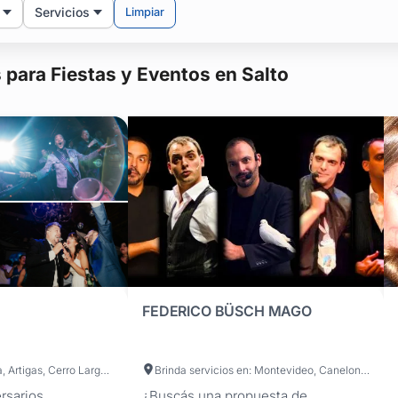
Servicios
Limpiar
para Fiestas y Eventos en Salto
FEDERICO BÜSCH MAGO
Brinda servicios en: Montevideo, Canelones, Maldonado, San José, Colonia, Artigas, Cerro Largo, Durazno, Flores, Florida, Lavalleja, Paysandú, Río Negro, Rivera, Rocha, Salto, Soriano, Tacuarembó, Treinta y Tres
Brinda servicios en: Montevideo, Canelones, Maldonado, San José, Artigas, Cerro Largo, Colonia, Durazno, Flores, Florida, Lavalleja, Paysandú, Río Negro, Rivera, Rocha, Salto, Soriano, Tacuarembó, Treinta y Tres
rsarios,
¿Buscás una propuesta de