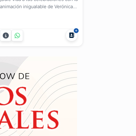
animación inigualable de Verónica
Araújo Jaume de Pizza Sing y su
emocionante KARAOKE! Desde
cualquier punto de Uruguay,
estaremos allí para garantizar que tu
Fiesta, Despedida de Año,
Cumpleaños, Aniversario o Evento
sea una experiencia inolvidable....