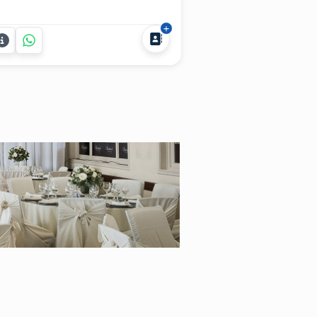
eños. Somos la empresa líder en
imación y recepción para fiestas y
entos, que te ofrece un servicio
rsonalizado, original y divertido.
drás elegir la opción que más te
ste para recibir a tus...