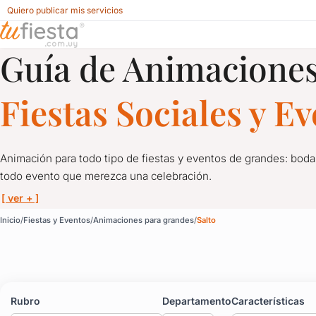
Quiero publicar mis servicios
Guía de Animaciones
Animaciones para grandes para Fiestas y Eventos en Salto
Fiestas Sociales y E
Animación para todo tipo de fiestas y eventos de grandes: boda
todo evento que merezca una celebración.
[ ver + ]
Animaciones para grande
Inicio
Fiestas y Eventos
Animaciones para grandes
Salto
Animación para todo tipo de fiestas y eventos de grandes: bod
No hay fiesta sin diversión, y menos si no hay una buena anima
Rubro
Departamento
Características
Magia, shows, stand up, música y todo lo que quieras para que 