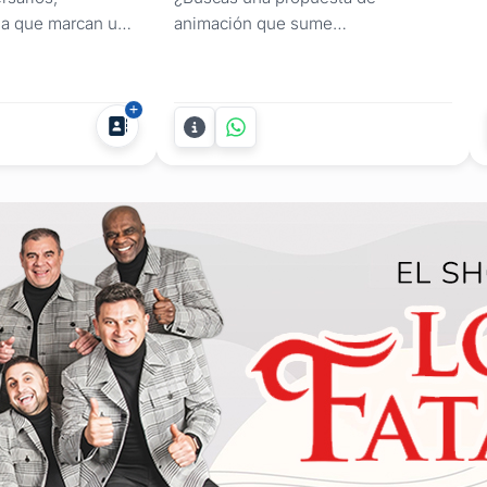
da que marcan un
animación que sume
 energía. Los
profesionalismo y asombro a tu
bimientos y...
evento? Federico Büsch ofrece
shows de magia adaptados tanto
para el sector empresarial como
para celebraciones sociales en
Montevideo y todo Uruguay. Con
una propuesta de entretenimiento
de alto nivel, su servicio...