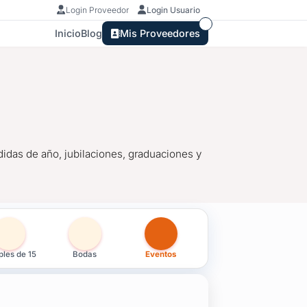
Login Proveedor
Login Usuario
Inicio
Blog
Mis Proveedores
idas de año, jubilaciones, graduaciones y
s en Salto
les de 15
Bodas
Eventos
didas de año, jubilaciones, graduaciones y todo evento que mer