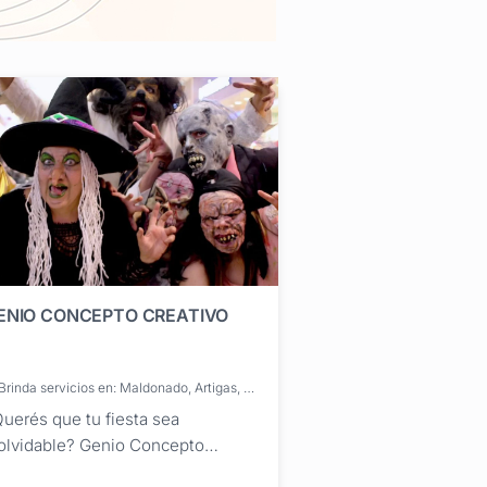
ENIO CONCEPTO CREATIVO
Brinda servicios en: Maldonado, Artigas, Canelones, Cerro Largo, Colonia, Durazno, Flores, Florida, Lavalleja, Paysandú, Río Negro, Rivera, Rocha, Salto, San José, Soriano, Tacuarembó, Treinta y Tres, Montevideo
uerés que tu fiesta sea
olvidable? Genio Concepto
eativo puede hacer realidad tus