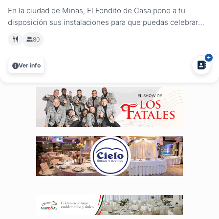
En la ciudad de Minas, El Fondito de Casa pone a tu
disposición sus instalaciones para que puedas celebrar
casamiento tal como lo soñaste!. Cuenta con un amplio y
80
cómodo salón para bodas, con capacidad para hasta 80
personas, patio con parrillero techado, vajilla, mobiliario, y
Ver info
equipo de...