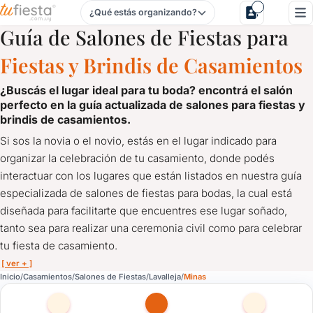
¿Qué estás organizando?
Salones de Fiestas para Casamientos en Minas, Lavalleja
Guía de Salones de Fiestas para
Fiestas y Brindis de Casamientos
¿buscás el lugar ideal para tu boda? encontrá el salón
perfecto en la
guía actualizada de salones para fiestas y
brindis de casamientos.
Si sos la novia o el novio, estás en el lugar indicado para
organizar la celebración de tu casamiento, donde podés
interactuar con los lugares que están listados en nuestra guía
especializada de salones de fiestas para bodas, la cual está
diseñada para facilitarte que encuentres ese lugar soñado,
tanto sea para realizar una ceremonia civil como para celebrar
tu fiesta de casamiento.
[ ver + ]
Salones de Fiestas para Casamientos en Minas, Lavalleja
Inicio
Casamientos
Salones de Fiestas
Lavalleja
Minas
¿Buscás el lugar ideal para tu boda? Encontrá el Salón pe