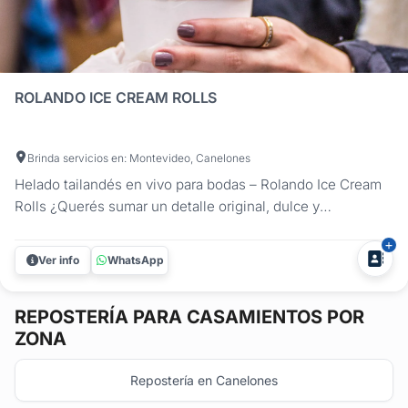
ROLANDO ICE CREAM ROLLS
Brinda servicios en: Montevideo, Canelones
Helado tailandés en vivo para bodas – Rolando Ice Cream
Rolls ¿Querés sumar un detalle original, dulce y
sorprendente a tu boda? Rolando Ice Cream Rolls ofrece
una experiencia única con helados artesanales preparados
Ver info
WhatsApp
en vivo sobre una plancha congelada, al mejor estilo
tailandés. Ideal para...
REPOSTERÍA
PARA CASAMIENTOS POR
ZONA
Repostería en Canelones