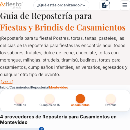
¿Qué estás organizando?
Repostería para Casamientos en Montevideo
Guía de Repostería para
Fiestas y Brindis de Casamientos
¡Repostería para tu fiesta! Postres, tortas, tartas, pasteles, las
delicias de la repostería para fiestas las encontrás aquí: todos
los sabores, frutales, dulce de leche, chocolate, tortas con
merengue, milhojas, strudels, tiramisú, budines, tortas para
casamientos, cumpleaños infantiles, aniversarios, egresados y
cualquier otro tipo de evento.
[ ver + ]
Repostería para Casamientos en Montevideo
Inicio
Casamientos
Repostería
Montevideo
¡Repostería para tu fiesta! Postres, tortas, tartas, pasteles, las
Infantiles
Cumples de 15
Casamientos
Eventos
Tortas de uno, dos, tres pisos… ¡y más!
Contactate con los reposteros más importantes a través de TuFi
4 proveedores de Repostería para Casamientos en
Montevideo
2