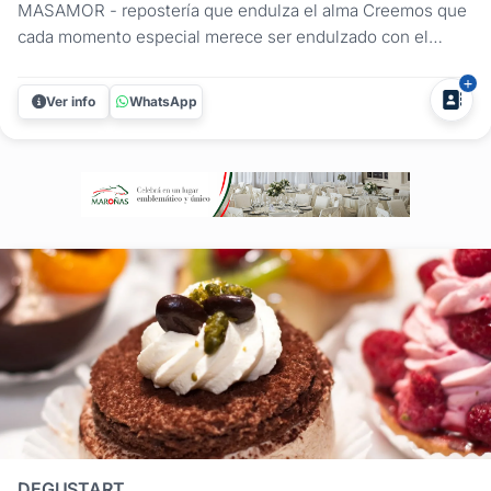
MASAMOR - repostería que endulza el alma Creemos que
cada momento especial merece ser endulzado con el
toque perfecto de repostería. Creamos deliciosas obras de
arte que no solo deleitan el paladar, sino que también
Ver info
WhatsApp
enamoran a la vista. Nuestros dulces Desde clásicos
uruguayos hasta creaciones...
DEGUSTART