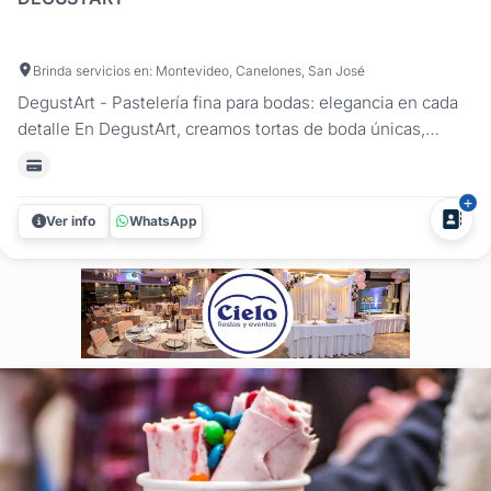
Brinda servicios en: Montevideo, Canelones, San José
DegustArt - Pastelería fina para bodas: elegancia en cada
detalle En DegustArt, creamos tortas de boda únicas,
diseñadas para reflejar el estilo y la esencia de cada pareja.
Con una combinación de pastelería artesanal y decoración
personalizada, elaboramos creaciones que no solo se
Ver info
WhatsApp
ven...