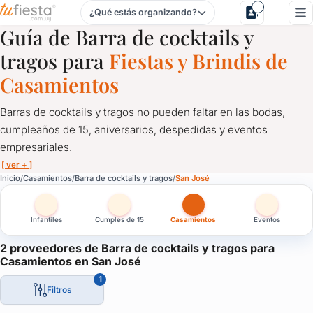
¿Qué estás organizando?
Barra de cocktails y tragos para Casamientos en San José
Guía de Barra de cocktails y
tragos para
Fiestas y Brindis de
Casamientos
Barras de cocktails y tragos no pueden faltar en las bodas,
cumpleaños de 15, aniversarios, despedidas y eventos
empresariales.
[ ver + ]
Barra de cocktails y tragos para Casamientos en San José
Inicio
Casamientos
Barra de cocktails y tragos
San José
Barras de cocktails y tragos no pueden faltar en las bodas, cum
Infantiles
Cumples de 15
Casamientos
Eventos
Una solución ideal para que tus invitados tengan libertad al mo
Solicitá cotización a proveedores de cocktails y tragos en tu fie
2 proveedores de Barra de cocktails y tragos para
Casamientos en San José
Ideal para casamientos, bodas, eventos empresariales y de fin 
1
Filtros