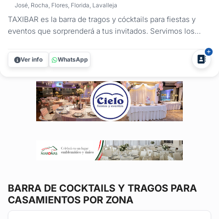
José, Rocha, Flores, Florida, Lavalleja
TAXIBAR es la barra de tragos y cócktails para fiestas y
eventos que sorprenderá a tus invitados. Servimos los
tragos tradicionales y preferidos por el público, con el aval
de las marcas de primer nivel como: RON BACARDI,
Ver info
WhatsApp
VODKA SMIRNOFF, FERNET BRANCA, VELHO BARREIRO.
Te dejamos nuestra CARTA DE...
BARRA DE COCKTAILS Y TRAGOS
PARA
CASAMIENTOS POR ZONA