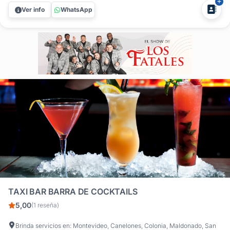
autor. ¿Buscás profesionalismo y sabor en tu próximo
Ver info
WhatsApp
evento? Party Cocktails es la solución integral en barras
móviles de...
TAXI BAR BARRA DE COCKTAILS
5,00
(1 reseña)
Brinda servicios en: Montevideo, Canelones, Colonia, Maldonado, San