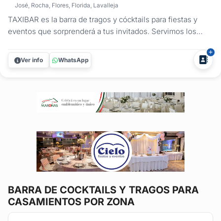
José, Rocha, Flores, Florida, Lavalleja
TAXIBAR es la barra de tragos y cócktails para fiestas y
eventos que sorprenderá a tus invitados. Servimos los
tragos tradicionales y preferidos por el público, con el aval
de las marcas de primer nivel como: RON BACARDI,
Ver info
WhatsApp
VODKA SMIRNOFF, FERNET BRANCA, VELHO BARREIRO.
Te dejamos nuestra CARTA DE...
BARRA DE COCKTAILS Y TRAGOS
PARA
CASAMIENTOS POR ZONA