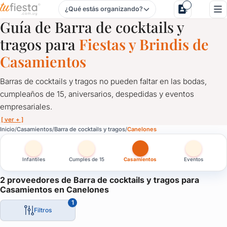
¿Qué estás organizando?
Barra de cocktails y tragos para Casamientos en Canelones
Guía de Barra de cocktails y
tragos para
Fiestas y Brindis de
Casamientos
Barras de cocktails y tragos no pueden faltar en las bodas,
cumpleaños de 15, aniversarios, despedidas y eventos
empresariales.
[ ver + ]
Barra de cocktails y tragos para Casamientos en Canelones
Inicio
Casamientos
Barra de cocktails y tragos
Canelones
Barras de cocktails y tragos no pueden faltar en las bodas, cum
Infantiles
Cumples de 15
Casamientos
Eventos
Una solución ideal para que tus invitados tengan libertad al mo
Solicitá cotización a proveedores de cocktails y tragos en tu fie
2 proveedores de Barra de cocktails y tragos para
Casamientos en Canelones
Ideal para casamientos, bodas, eventos empresariales y de fin 
1
Filtros