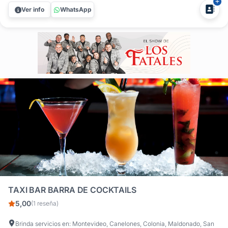
autor. ¿Buscás profesionalismo y sabor en tu próximo
Ver info
WhatsApp
evento? Party Cocktails es la solución integral en barras
móviles de...
TAXI BAR BARRA DE COCKTAILS
5,00
(1 reseña)
Brinda servicios en: Montevideo, Canelones, Colonia, Maldonado, San