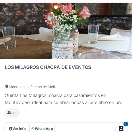
LOS MILAGROS CHACRA DE EVENTOS
Montevideo, Rincón de Melilla
Quinta Los Milagros, chacra para casamientos en
Montevideo, ideal para celebrar bodas al aire libre en un
entorno natural y relajado. Ubicada en Rincón de Melilla, a
200
minutos del centro, esta chacra ofrece amplios jardines,
canchas de césped natural y un salón parrillero versátil,
Ver info
WhatsApp
perfecto para...