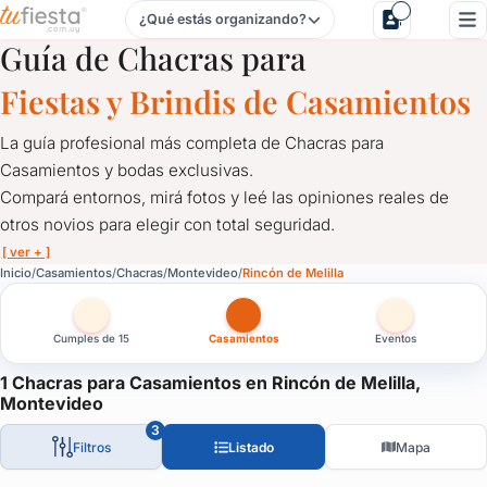
¿Qué estás organizando?
Chacras para Casamientos en Rincón de Melilla, Montevide
Guía de Chacras para
Fiestas y Brindis de Casamientos
La guía profesional más completa de Chacras para
Casamientos y bodas exclusivas.
Compará entornos, mirá fotos y leé las opiniones reales de
otros novios para elegir con total seguridad.
[ ver + ]
Chacras para Casamientos en Rincón de Melilla, Montevide
Inicio
Casamientos
Chacras
Montevideo
Rincón de Melilla
La guía profesional más completa de Chacras para Casamientos
Compará entornos, mirá fotos y leé las opiniones reales de otros
Cumples de 15
Casamientos
Eventos
Explorá nuestro mapa interactivo y filtrá por ubicación y sus ser
1 Chacras para Casamientos en Rincón de Melilla,
Armá tu "lista para cotizar", enviá una sola consulta y solicitá 
Montevideo
Toda la organización de tu boda comienza acá, respaldada por la e
3
Filtros
Listado
Mapa