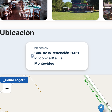
WhatsApp y empezá a planear tu casamiento en un entorno que c
Ubicación
DIRECCIÓN
Cno. de la Redención 11321
Rincón de Melilla,
Montevideo
¿Cómo llegar?
+
−