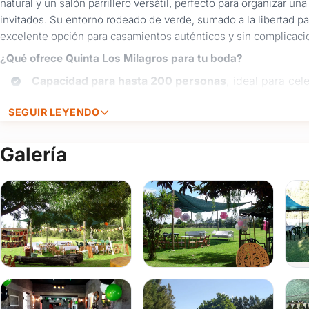
natural y un salón parrillero versátil, perfecto para organizar un
invitados. Su entorno rodeado de verde, sumado a la libertad par
excelente opción para casamientos auténticos y sin complicaci
¿Qué ofrece Quinta Los Milagros para tu boda?
Capacidad para hasta 200 personas
, ideal para ce
Salón parrillero
cómodo y funcional para recepciones
SEGUIR LEYENDO
Jardines amplios
que permiten
ceremonias al aire l
invitados.
Galería
Dos canchas de fútbol
de césped natural, una ilumina
jornada.
Estacionamiento dentro del predio
para comodidad 
Horarios extendidos
que permiten disfrutar sin apu
Si estás buscando una
chacra para tu casamiento en Montev
organizar a tu manera,
Quinta Los Milagros
es una excelente al
personalizada.
Consultanos para coordinar una visita o conocer disponibili