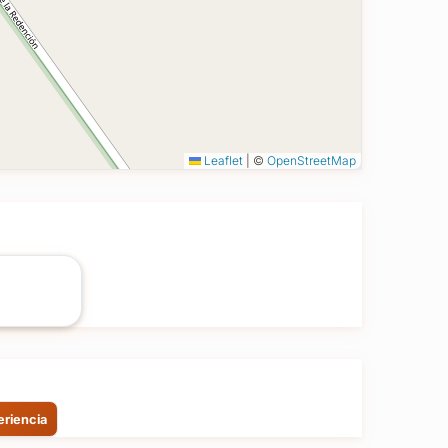
Leaflet
|
©
OpenStreetMap
eriencia