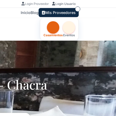
Login Proveedor
Login Usuario
Inicio
Blog
Mis Proveedores
Otras versiones de esta ficha por tipo
Casamientos
Eventos
 Chacra