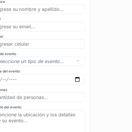
bre
l
lar
 de evento
a del evento
onas
le del evento