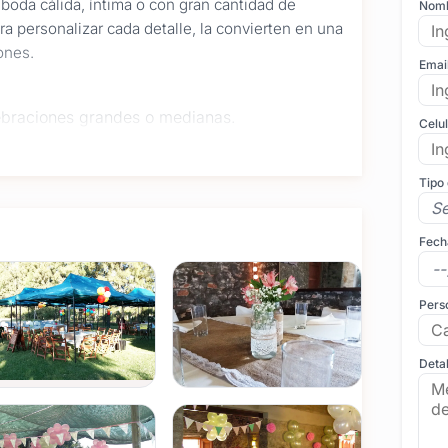
a boda cálida, íntima o con gran cantidad de
Nom
a personalizar cada detalle, la convierten en una
ones.
Emai
lebraciones grandes o medianas.
Celu
 o ambientaciones especiales.
ibre
, sesiones de fotos o zonas de relax para los
Tipo
da, que aportan originalidad y diversión a la
Fech
y seguridad.
Pers
ros de cada momento.
ideo
con buen espacio, naturaleza y libertad para
Detal
ternativa, con precios accesibles y atención
dad.
Completá el formulario o escribinos por