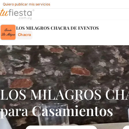
Quiero publicar mis servicios
Los Milagros Chacra De Eventos - Chacra En Rincón De Mel
LOS MILAGROS CHACRA DE EVENTOS
Chacra
LOS MILAGROS CHA
para
Casamientos