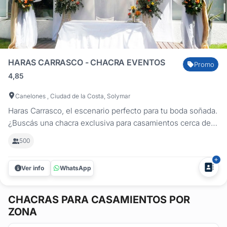
HARAS CARRASCO - CHACRA EVENTOS
Promo
4,85
Canelones , Ciudad de la Costa, Solymar
Haras Carrasco, el escenario perfecto para tu boda soñada.
¿Buscás una chacra exclusiva para casamientos cerca de
Montevideo? En Haras Carrasco Chacra Eventos,
500
transformamos cada boda en una experiencia inolvidable.
Ubicados en Ciudad de la Costa, cerca del Aeropuerto de
Ver info
WhatsApp
Carrasco, ofrecemos un...
CHACRAS
PARA CASAMIENTOS POR
ZONA