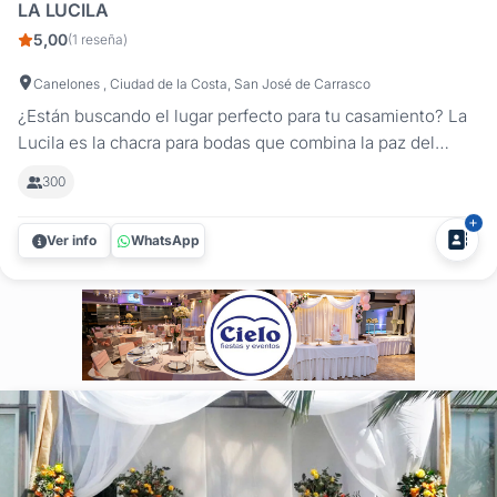
LA LUCILA
5,00
(1 reseña)
Canelones , Ciudad de la Costa, San José de Carrasco
¿Están buscando el lugar perfecto para tu casamiento? La
Lucila es la chacra para bodas que combina la paz del
campo con la comodidad de estar a solo 30 minutos de
300
Montevideo. Ubicados en San José de Carrasco, muy
cerca del Aeropuerto y Lagomar, diseñamos un entorno
Ver info
WhatsApp
soñado para que su fiesta de...