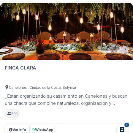
FINCA CLARA
Canelones , Ciudad de la Costa, Solymar
¿Están organizando su casamiento en Canelones y buscan
una chacra que combine naturaleza, organización y
cercanía? Finca Clara es una chacra para bodas ideal para
500
celebrar tu matrimonio en un entorno cuidado, ubicada a
minutos de Montevideo. Con más de 3000 m² de jardines,
Ver info
WhatsApp
la chacra permite...