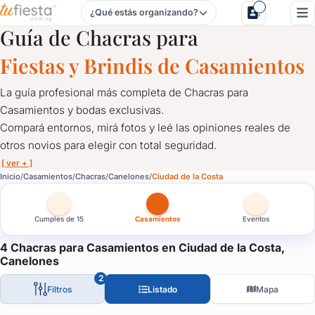
¿Qué estás organizando?
Chacras para Casamientos en Ciudad de la Costa, Canelon
Guía de Chacras para
Fiestas y Brindis de Casamientos
La guía profesional más completa de Chacras para
Casamientos y bodas exclusivas.
Compará entornos, mirá fotos y leé las opiniones reales de
otros novios para elegir con total seguridad.
[ ver + ]
Chacras para Casamientos en Ciudad de la Costa, Canelone
Inicio
Casamientos
Chacras
Canelones
Ciudad de la Costa
La guía profesional más completa de Chacras para Casamientos
Compará entornos, mirá fotos y leé las opiniones reales de otros
Cumples de 15
Casamientos
Eventos
Explorá nuestro mapa interactivo y filtrá por ubicación y sus ser
4 Chacras para Casamientos en Ciudad de la Costa,
Armá tu "lista para cotizar", enviá una sola consulta y solicitá 
Canelones
Toda la organización de tu boda comienza acá, respaldada por la e
2
Filtros
Listado
Mapa