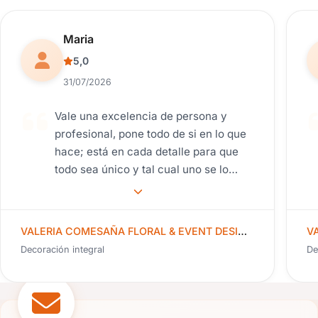
Reseña de usuario.
Maria
5,0
31/07/2026
Vale una excelencia de persona y
profesional, pone todo de si en lo que
hace; está en cada detalle para que
todo sea único y tal cual uno se lo
imagina. Plasma tus ideas y las
mejora. Siempre con su punto de vista
sin perder lo que uno desea. Una guía
VALERIA COMESAÑA FLORAL & EVENT DESIGNER
excelente. Desde el día 1 captó toda
Decoración integral
De
nuestra idea, logrando un ambiente
muy acogedor dentro y fuera del
salón. Los detalles de vestir el salón
con los colores elegidos, los centros