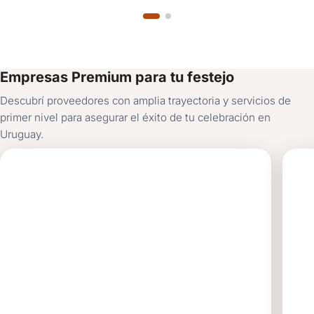
Empresas Premium para tu festejo
Descubrí proveedores con amplia trayectoria y servicios de
primer nivel para asegurar el éxito de tu celebración en
Uruguay.
CIELO
M
FIESTAS Y
EN
EVENTOS
SA
SALÓN DE FIESTAS