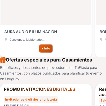
AURA AUDIO E ILUMINACIÓN
BO
Canelones, Maldonado...
M
+ Info
Ofertas especiales para Casamientos
Beneficios y descuentos de proveedores en TuFiesta para
10%
Casamientos, con plazos publicados para planificar tu evento
OFF
en Uruguay.
PROMO INVITACIONES DIGITALES
Res
acc
Invitaciones digitales y tarjetería
Sal
SELENE DESIGN