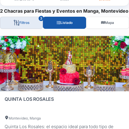
Chacras para Eventos Corporativos y Sociales en Montevideo: El
2 Chacras para Fiestas y Eventos en Manga, Montevideo
Descubrí nuestra selección curada de chacras y espacios para ev
3
Filtros
Listado
Mapa
Esta guía te permite encontrar el escenario perfecto para lanzam
Cada lugar destaca por su versatilidad: desde salones con arqui
Muchas de los lugares ofrecen servicios de gestión integral, coo
¿Buscás una chacra que se adapte a tus necesidades y presup
Navegá nuestra guía, compará capacidades, mirá el mapa interact
Empezá hoy mismo a diseñar una experiencia a la altura de tus o
QUINTA LOS ROSALES
Montevideo, Manga
Quinta Los Rosales: el espacio ideal para todo tipo de