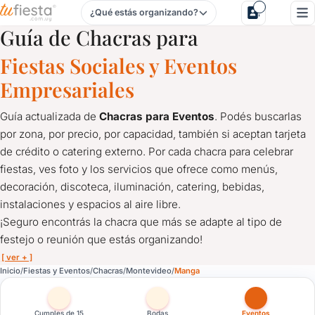
¿Qué estás organizando?
Chacras para Fiestas y Eventos en Manga, Montevideo
Guía de Chacras para
Fiestas Sociales y Eventos
Empresariales
Guía actualizada de
Chacras para Eventos
. Podés buscarlas
por zona, por precio, por capacidad, también si aceptan tarjeta
de crédito o catering externo. Por cada chacra para celebrar
fiestas, ves foto y los servicios que ofrece como menús,
decoración, discoteca, iluminación, catering, bebidas,
instalaciones y espacios al aire libre.
¡Seguro encontrás la chacra que más se adapte al tipo de
festejo o reunión que estás organizando!
[ ver + ]
Chacras para Fiestas y Eventos en Manga, Montevideo
Inicio
Fiestas y Eventos
Chacras
Montevideo
Manga
Guía actualizada de
Chacras para Eventos
. Podés buscarlas po
¡Seguro encontrás la chacra que más se adapte al tipo de feste
Cumples de 15
Bodas
Eventos