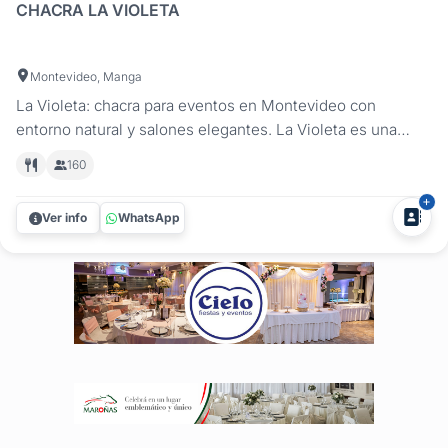
CHACRA LA VIOLETA
Montevideo, Manga
La Violeta: chacra para eventos en Montevideo con
entorno natural y salones elegantes. La Violeta es una
chacra de fiestas y eventos ubicada en Toledo Chico,
160
Montevideo, ideal para celebrar cumpleaños, aniversarios,
reuniones sociales, eventos empresariales y todo tipo de
Ver info
WhatsApp
celebraciones especiales....