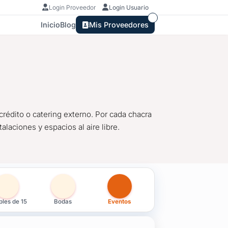
Login Proveedor
Login Usuario
Inicio
Blog
Mis Proveedores
crédito o catering externo. Por cada chacra
alaciones y espacios al aire libre.
rros Blancos, Canelones
les de 15
Bodas
Eventos
crédito o catering externo. Por cada chacra para celebrar fiestas,