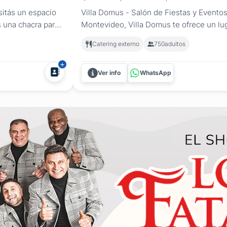
sitás un espacio
Villa Domus - Salón de Fiestas y Evento
s una chacra para
Montevideo, Villa Domus te ofrece un lu
tros empresariales,
todo tipo de celebraciones manteniendo u
Catering externo
750
adultos
...
servicio. Las instalaciones cuentan con: 
Ver info
WhatsApp