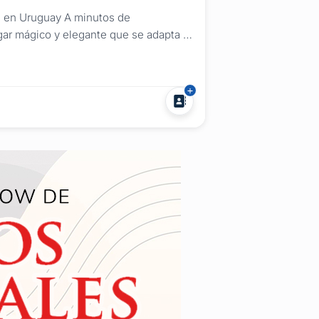
s en Uruguay A minutos de
gar mágico y elegante que se adapta a
n alto nivel de elegancia, calidad y
Patio estilo romano, techado, con...