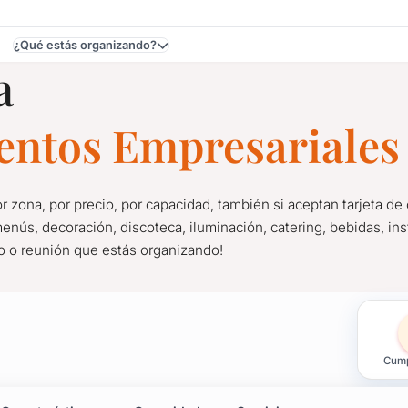
¿Qué estás organizando?
a
, Canelones
ventos Empresariales
r zona, por precio, por capacidad, también si aceptan tarjeta de 
enús, decoración, discoteca, iluminación, catering, bebidas, inst
jo o reunión que estás organizando!
Eventos en Ruta 101, Ba
Cump
r zona, por precio, por capacidad, también si aceptan tarjeta de 
jo o reunión que estás organizando!