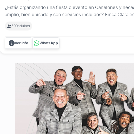
¿Estás organizando una fiesta o evento en Canelones y nece
amplio, bien ubicado y con servicios incluidos? Finca Clara e
fiestas y eventos ideal para celebraciones sociales y encuen
500
adultos
a minutos de Montevideo. Con más de 3000 m² de jardines, la
Ver info
WhatsApp