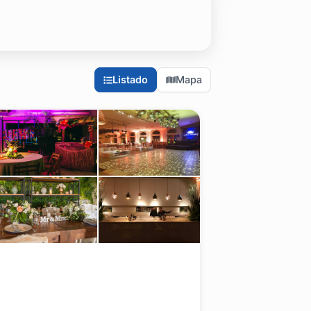
ignar eficiencia logística.
leaños, aniversarios, graduaciones y todo tipo de celebración co
 hasta opciones de estilo más rústico y campestre que aprovechan
Listado
Mapa
a logística necesaria para asegurar que tu evento —ya sea una re
s para elegir el lugar ideal.