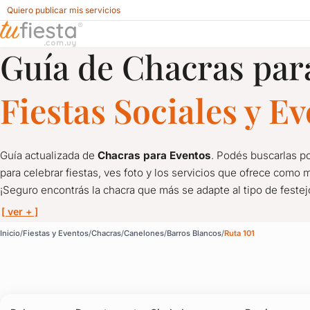
Quiero publicar mis servicios
Guía de Chacras par
Chacras para Fiestas y Eventos en Ruta 101, Barros Blancos
Fiestas Sociales y E
Guía actualizada de
Chacras para Eventos
. Podés buscarlas po
para celebrar fiestas, ves foto y los servicios que ofrece como m
¡Seguro encontrás la chacra que más se adapte al tipo de feste
[ ver + ]
Chacras para Fiestas y 
Inicio
Fiestas y Eventos
Chacras
Canelones
Barros Blancos
Ruta 101
Guía actualizada de
Chacras para Eventos
. Podés buscarlas po
¡Seguro encontrás la chacra que más se adapte al tipo de feste