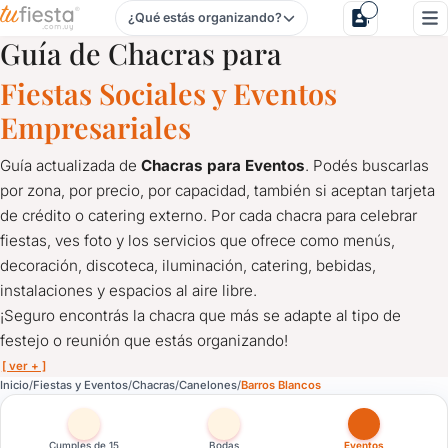
¿Qué estás organizando?
Chacras para Fiestas y Eventos en Barros Blancos, Canelon
Guía de Chacras para
Fiestas Sociales y Eventos
Empresariales
Guía actualizada de
Chacras para Eventos
. Podés buscarlas
por zona, por precio, por capacidad, también si aceptan tarjeta
de crédito o catering externo. Por cada chacra para celebrar
fiestas, ves foto y los servicios que ofrece como menús,
decoración, discoteca, iluminación, catering, bebidas,
instalaciones y espacios al aire libre.
¡Seguro encontrás la chacra que más se adapte al tipo de
festejo o reunión que estás organizando!
[ ver + ]
Chacras para Fiestas y Eventos en Barros Blancos, Canelon
Inicio
Fiestas y Eventos
Chacras
Canelones
Barros Blancos
Guía actualizada de
Chacras para Eventos
. Podés buscarlas po
¡Seguro encontrás la chacra que más se adapte al tipo de feste
Cumples de 15
Bodas
Eventos