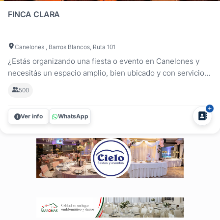
FINCA CLARA
Canelones , Barros Blancos, Ruta 101
¿Estás organizando una fiesta o evento en Canelones y
necesitás un espacio amplio, bien ubicado y con servicios
incluidos? Finca Clara es una chacra para fiestas y eventos
500
ideal para celebraciones sociales y encuentros
empresariales, a minutos de Montevideo. Con más de
Ver info
WhatsApp
3000 m² de jardines, la...