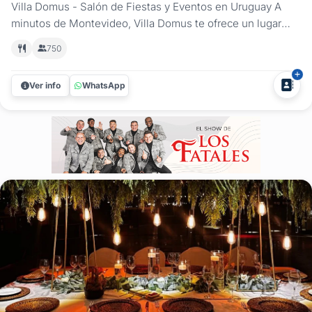
Villa Domus - Salón de Fiestas y Eventos en Uruguay A
minutos de Montevideo, Villa Domus te ofrece un lugar
mágico y elegante que se adapta a todo tipo de
750
celebraciones manteniendo un alto nivel de elegancia,
calidad y servicio. Las instalaciones cuentan con: Patio
Ver info
WhatsApp
estilo romano, techado, con...