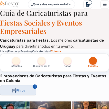
¿Qué estás organizando?
Caricaturistas para Fiestas y Eventos en Colonia
Guía de Caricaturistas para
Fiestas Sociales y Eventos
Empresariales
Caricaturistas para fiestas.
Los mejores
caricaturistas de
Uruguay
para divertir a todos en tu evento.
Caricaturistas para Fiestas y Eventos en Colonia
Inicio
Fiestas y Eventos
Caricaturistas
Colonia
Caricaturistas para fiestas.
Los mejores
caricaturistas de U
Infantiles
Cumples de 15
Bodas
Eventos
2 proveedores de Caricaturistas para Fiestas y Eventos
en Colonia
1
Filtros