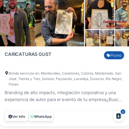
CARICATURAS GUST
Promo
Brinda servicios en: Montevideo, Canelones, Colonia, Maldonado, San
José, Treinta y Tres, Soriano, Paysandú, Lavalleja, Durazno, Río Negro,
Flores
Branding de alto impacto, integración corporativa y una
experiencia de autor para el evento de tu empresa¿Buscás
una propuesta innovadora y de alto nivel que rompa el
hielo y aporte valor real a la próxima jornada de tu
Ver info
WhatsApp
organización? Soy Gust, artista plástico, ilustrador y
docente uruguayo...