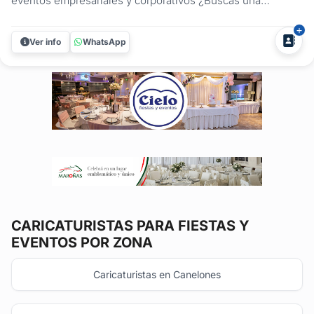
eventos empresariales y corporativos ¿Buscás una
propuesta original para tu evento corporativo? Caricaturas
DAVE ofrece un servicio innovador y divertido que
Ver info
WhatsApp
sorprenderá a empleados, clientes y socios comerciales.
Un detalle único que agrega...
CARICATURISTAS
PARA FIESTAS Y
EVENTOS POR ZONA
Caricaturistas en Canelones