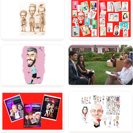
de
evento
Fecha
del
evento
Personas
Detalle
del
evento
Enviar consulta