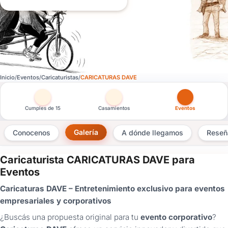
Inicio
Eventos
Caricaturistas
CARICATURAS DAVE
Otras versiones de esta ficha por tipo de festejo
Cumples de 15
Casamientos
Eventos
Galería
Conocenos
A dónde llegamos
Reseñ
Caricaturista CARICATURAS DAVE para
×
Eventos
Consultar
Caricaturas DAVE – Entretenimiento exclusivo para eventos
empresariales y corporativos
¿Ya
tenés
¿Buscás una propuesta original para tu
evento corporativo
?
cuenta?