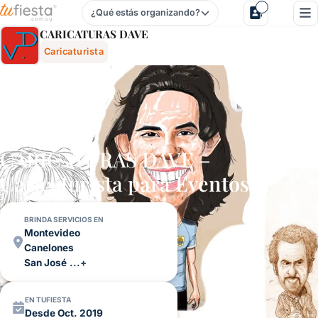
¿Qué estás organizando?
Caricaturas Dave - Caricaturista Para Fiestas Y Eventos En
CARICATURAS DAVE
Caricaturista
CARICATURAS DAVE –
Caricaturista para
Eventos
BRINDA SERVICIOS EN
Montevideo
Canelones
San José
...+
EN TUFIESTA
Desde Oct. 2019