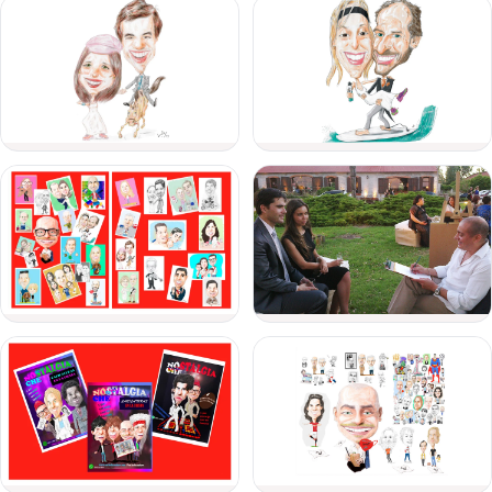
de
evento
Fecha
del
evento
Personas
Detalle
del
evento
Enviar consulta