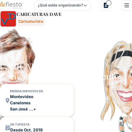
¿Qué estás organizando?
Caricaturas Dave - Caricaturista Para Fiestas Y Eventos E
CARICATURAS DAVE
Caricaturista
CARICATURAS DAVE –
Caricaturista para
Casamientos
BRINDA SERVICIOS EN
Montevideo
Canelones
San José
...+
EN TUFIESTA
Desde Oct. 2019