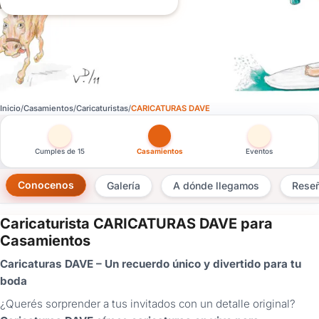
Inicio
Casamientos
Caricaturistas
CARICATURAS DAVE
Otras versiones de esta ficha por tipo de festejo
Cumples de 15
Casamientos
Eventos
Conocenos
Galería
A dónde llegamos
Rese
Caricaturista CARICATURAS DAVE para
×
Casamientos
Consultar
Caricaturas DAVE – Un recuerdo único y divertido para tu
boda
¿Ya
tenés
¿Querés sorprender a tus invitados con un detalle original?
cuenta?