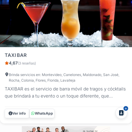
TAXI BAR
4,67
(3 reseñas)
Brinda servicios en: Montevideo, Canelones, Maldonado, San José,
Rocha, Colonia, Flores, Florida, Lavalleja
TAXIBAR es el servicio de barra móvil de tragos y cócktails
que brindará a tu evento o un toque diferente, que
sorprenderá a tus invitados. Servimos los tragos
tradicionales y preferidos por el público, con el aval de las
Ver info
WhatsApp
marcas de primer nivel como: RON BACARDI VODKA
SMIRNOFF FERNET BRANCA...