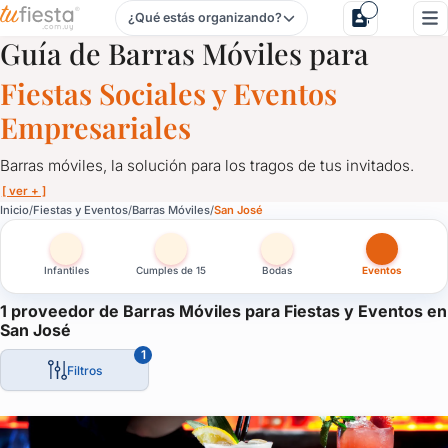
¿Qué estás organizando?
Barras Móviles para Fiestas y Eventos en San José
Guía de Barras Móviles para
Fiestas Sociales y Eventos
Empresariales
Barras móviles, la solución para los tragos de tus invitados.
[ ver + ]
Barras Móviles para Fiestas y Eventos en San José
Inicio
Fiestas y Eventos
Barras Móviles
San José
Barras móviles, la solución para los tragos de tus invitados.
Infantiles
Cumples de 15
Bodas
Eventos
Personalizadas, con luces led, acordes a tu evento, barras que 
La solución ideal para despreocuparte del tema y que los invita
1 proveedor de Barras Móviles para Fiestas y Eventos en
San José
1
Filtros